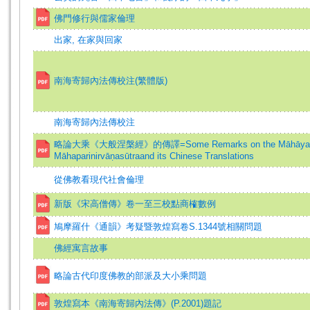
佛門修行與儒家倫理
出家, 在家與回家
南海寄歸內法傳校注(繁體版)
南海寄歸內法傳校注
略論大乘《大般涅槃經》的傳譯=Some Remarks on the Māhāya
Māhaparinirvāṇasūtraand its Chinese Translations
從佛教看現代社會倫理
新版《宋高僧傳》卷一至三校點商榷數例
鳩摩羅什《通韻》考疑暨敦煌寫卷S.1344號相關問題
佛經寓言故事
略論古代印度佛教的部派及大小乘問題
敦煌寫本《南海寄歸內法傳》(P.2001)題記