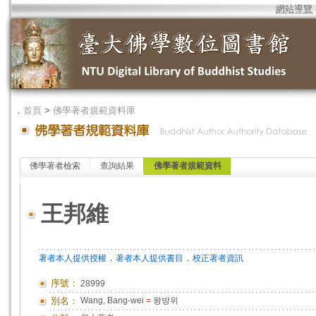
網站導覽
．
首頁
>
佛學著者規範資料庫
佛學著者檢索
查詢結果
佛學著者規範資料
王邦維
．
．
著者本人提供授權
著者本人提供書目
校正著者資訊
序號：
28999
別名：
Wang, Bang-wei
=
왕방위