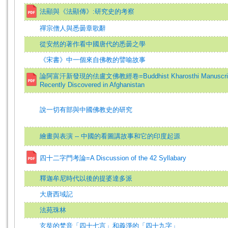
法顯與《法顯傳》:研究史的考察
禪宗僧人與悉曇章歌辭
從安然的著作看中國唐代的悉曇之學
《宋書》中一個來自佛教的譬喻故事
論阿富汗新發現的佉盧文佛教經卷=Buddhist Kharosthi Manuscri
Recently Discovered in Afghanistan
說一切有部與中國佛教史的研究
繪畫與表演 -- 中國的看圖講故事和它的印度起源
四十二字門考論=A Discussion of the 42 Syllabary
釋迦牟尼時代以後的提婆達多派
大唐西域記
法苑珠林
玄奘的梵音「四十七言」和義淨的「四十九字」