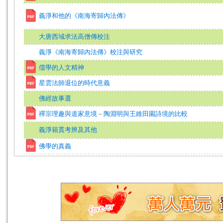
義淨和他的《南海寄歸內法傳》
大唐西域求法高僧傳校注
義淨《南海寄歸內法傳》校注與研究
儒學的人文精神
星雲法師退位的時代意義
佛經故事選
禪宗理趣與道家意境－陶淵明與王維田園詩境的比較
義淨籍貫考辨及其他
佛學的真義