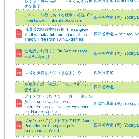
おける「自然保護」に関するある古典
四津谷孝道 (著)=Yotsuya, 
的な態度
チベット仏教における継承・相続=On
四津谷孝道 (著)=Yotsuya, 
Inheritance in Tibetan Buddhism
帰謬派の離辺中観解釈=Prāsaṅgika-
四津谷孝道 =Yotsuya, Ko
Madhyamaka Interpretations of the
Theory Free from Twin Extremes
世俗諦と無明 (1)=On Samvrtisatya
四津谷孝道 (著)=Yotsuya, 
and Avidya (I)
世俗と勝義との間（はざま）で
四津谷孝道
鳩摩羅什譯『中論』「觀法品第十八」
四津谷孝道
覺え書き
ツォンカパにおける「非有・非無」の
解釈=Tsong ka pa's Two
四津谷孝道 (著)=Yotsuya, 
Interpretations of "Neither Existence
nor Non-existence"
ツォンカパにおける世俗の世界=Some
四津谷孝道 (著)=Yotsuya, 
Remarks on Tsong kha pa's
Conventional World