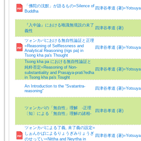
「佛陀の沈默」が語るもの=Silence of
四津谷孝道 (著)=Yotsuya, 
Buddha
『入中論』における唯識無境説の未了
四津谷孝道 (著)
義性
ツォンカパにおける無自性論証と正理
=Reasoning of Selflessness and
四津谷孝道 (著)=Yotsuya, 
Analytical Reasoning (rigs pa) in
Tsong kha pa's Thought
Tsong kha pa における無自性論証と
純粋否定=Reasoning of Non-
四津谷孝道 (著)=Yotsuya, 
substantiality and Prasajya-prati?edha
in Tsong kha pa's Tought
An Introduction to the “Svatantra-
四津谷孝道 (著)=Yotsuya, 
reasoning”
ツォンカパの「無自性」理解 ‐正理
四津谷孝道 (著)
〔知〕による「無自性」理解の諸相‐
ツォンカパによる了義, 未了義の設定=
しぉんかぱによるりょうぎみりょうぎ
四津谷孝道 (著)=Yotsuya, 
のせってい=Nittha and Neyrtha in