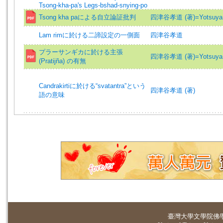
Tsong-kha-pa's Legs-bshad-snying-po
Tsong kha paによる自立論証批判
四津谷孝道 (著)=Yotsuya, 
Lam rimに於ける二諦設定の一側面
四津谷孝道
プラーサンギカに於ける主張
四津谷孝道 (著)=Yotsuya, 
(Pratijña) の有無
Candrakirtiに於ける“svatantra”という
四津谷孝道 (著)
語の意味
臺灣大學
文學院佛