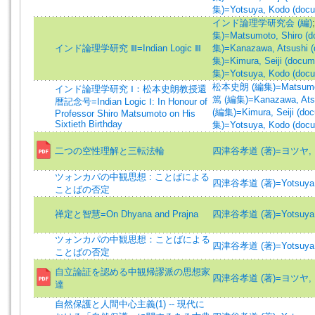
集)=Yotsuya, Kodo (docu
インド論理学研究会 (編)
集)=Matsumoto, Shiro (d
インド論理学研究 Ⅲ=Indian Logic Ⅲ
集)=Kanazawa, Atsushi (
集)=Kimura, Seiji (docum
集)=Yotsuya, Kodo (docu
松本史朗 (編集)=Matsumoto,
インド論理学研究 Ⅰ：松本史朗教授還
篤 (編集)=Kanazawa, Atsu
暦記念号=Indian Logic Ⅰ: In Honour of
(編集)=Kimura, Seiji (do
Professor Shiro Matsumoto on His
Sixtieth Birthday
集)=Yotsuya, Kodo (docu
二つの空性理解と三転法輪
四津谷孝道 (著)=ヨツヤ, コ
ツォンカパの中観思想 : ことばによる
四津谷孝道 (著)=Yotsuya, 
ことばの否定
禅定と智慧=On Dhyana and Prajna
四津谷孝道 (著)=Yotsuya, 
ツォンカパの中観思想：ことばによる
四津谷孝道 (著)=Yotsuya, 
ことばの否定
自立論証を認める中観帰謬派の思想家
四津谷孝道 (著)=ヨツヤ, コ
達
自然保護と人間中心主義(1) -- 現代に