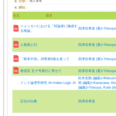
分類：
個人著者
網站：
全文
題名
ツォンカパにおける「対論者に極成す
四津谷孝道 (著)=Yotsuya, 
る推論」
人無我と幻
四津谷孝道 (著)=Yotsuya, 
『根本中頌』18章第6偈を巡って
四津谷孝道 (著)=Yotsuya, 
巻頭言 五十号発行に寄せて
四津谷孝道 (著)=Yotsuya, 
松本史朗 (編集)=Matsumoto,
インド論理学研究 Ⅺ=Indian Logic Ⅺ
篤 (編集)=Kanazawa, Atsu
(編集)=Yotsuya, Kodo (d
正伝の仏教
四津谷孝道