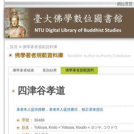
網站導覽
．
首頁
>
佛學著者規範資料庫
佛學著者檢索
查詢結果
佛學著者規範資料
四津谷孝道
．
．
著者本人提供授權
著者本人提供書目
校正著者資訊
序號：
30486
別名：
Yotsuya, Kodo
=
Yotsuya, Koudo
=
ヨツヤ, コウドウ