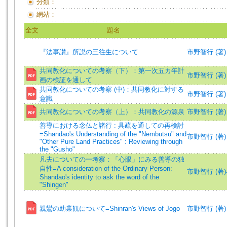
分類：
網站：
全文
題名
『法事讃』所説の三往生について
市野智行 (著)
共同教化についての考察（下）：第一次五カ年計
市野智行 (著)
画の検証を通して
共同教化についての考察 (中)：共同教化に対する
市野智行 (著)
意識
共同教化についての考察（上）：共同教化の源泉
市野智行 (著)
善導における念仏と諸行 : 具疏を通しての再検討
=Shandao's Understanding of the "Nembutsu" and
市野智行 (著)
"Other Pure Land Practices" : Reviewing through
the "Gusho"
凡夫についての一考察：「心眼」にみる善導の独
自性=A consideration of the Ordinary Person:
市野智行 (著)=Ic
Shandao's identity to ask the word of the
"Shingen"
親鸞の助業観について=Shinran's Views of Jogo
市野智行 (著)