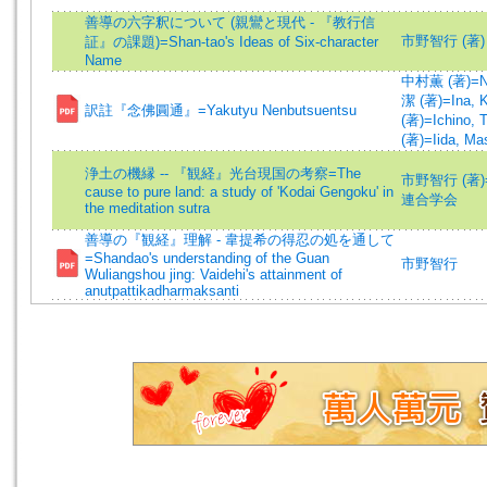
善導の六字釈について (親鸞と現代 - 『教行信
市野智行 (著)
証』の課題)=Shan-tao's Ideas of Six-character
Name
中村薫 (著)=Nak
潔 (著)=Ina, Ki
訳註『念佛圓通』=Yakutyu Nenbutsuentsu
(著)=Ichino, T
(著)=Iida, Mas
浄土の機縁 -- 『観経』光台現国の考察=The
市野智行 (著)=Ic
cause to pure land: a study of 'Kodai Gengoku' in
連合学会
the meditation sutra
善導の『観経』理解 - 韋提希の得忍の処を通して
=Shandao's understanding of the Guan
市野智行
Wuliangshou jing: Vaidehi's attainment of
anutpattikadharmaksanti