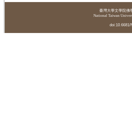
臺灣大學
文學院佛
National Taiwan Universi
doi:10.6681