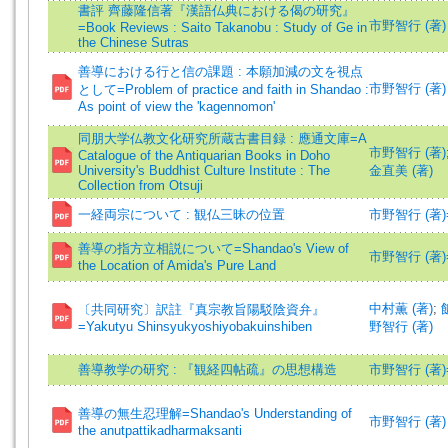
書評 齊藤隆信著『漢語仏典における偈の研究』
市野智行 (著)
=Book Reviews : Saito Takanobu : Study of Ge in
the Chinese Sutras
善導における行と信の課題 : 本願加減の文を視点
市野智行 (著)
として=Problem of practice and faith in Shandao :
As point of view the 'kagennomon'
同朋大学仏教文化研究所蔵古書目録 : 應通文庫=A
市野智行 (著)
Catalogue of the Antiquarian Books in Doho
University's Buddhist Culture Institute : The
金直美 (著)
Collection from Otsuji
一経両宗について : 観仏三昧の位置
市野智行 (著)=Ic
善導の指方立相説について=Shandao's View of
市野智行 (著)=Ic
the Location of Amida's Pure Land
中村薫 (著)
;
〔共同研究〕訳註『真宗教旨陽駁陰資弁』
=Yakutyu Shinsyukyoshiyobakuinshiben
野智行 (著)
善導教学の研究 : 『観経四帖疏』の思想構造
市野智行 (著)=Ic
善導の無生忍理解=Shandao's Understanding of
市野智行 (著)
the anutpattikadharmaksanti