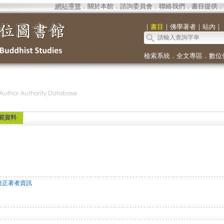
網站導覽
．
關於本館
．
諮詢委員會
．
聯絡我們
．
書目提供
．
｜
書目
｜
佛學著者
｜
站內
｜
檢索系統
．
全文專區
．
數位
範資料
校正著者資訊