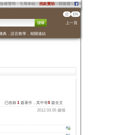
版權聲明
．
引用本站
．
捐款贊助
．
回首頁
．
日
EN
上一頁
佛典
．
語言教學
．
相關連結
已收錄
1
篇著作，其中有
0
篇全文
2012.03.05 建檔