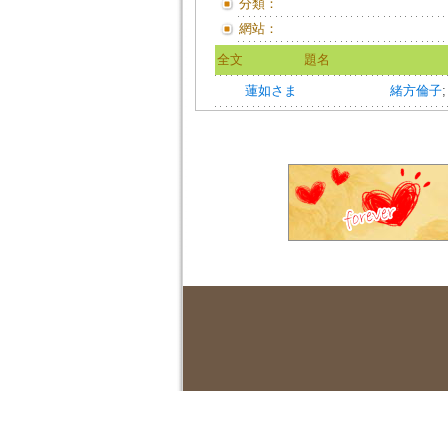
分類：
網站：
全文
題名
蓮如さま
緒方倫子