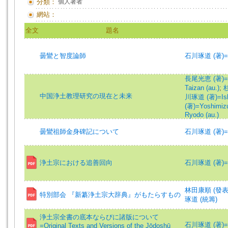
分類：
個人著者
網站：
全文
題名
曇鸞と智度論師
石川琢道 (著)=Ish
長尾光恵 (著)=Na
Taizan (au.)
;
杉
中国浄土教理研究の現在と未来
川琢道 (著)=Ishi
(著)=Yoshimizu
Ryodo (au.)
曇鸞祖師金身碑記について
石川琢道 (著)=Ish
浄土宗における追善回向
石川琢道 (著)=Ish
林田康順 (發表
特別部会 『新纂浄土宗大辞典』がもたらすもの
琢道 (統籌)
浄土宗全書の底本ならびに諸版について
石川琢道 (著)=Ish
=Original Texts and Versions of the Jōdoshū