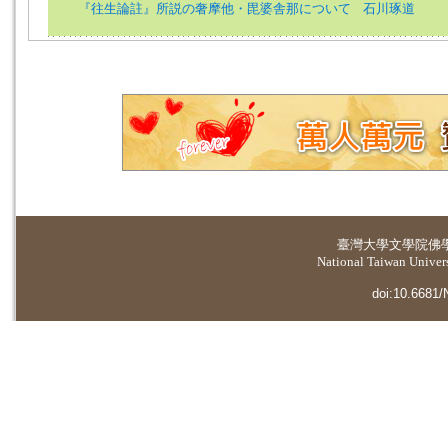
『往生論註』所説の奢摩他・毘婆舎那について
石川琢道
臺灣大學
文學院佛
National Taiwan Universi
doi:10.6681