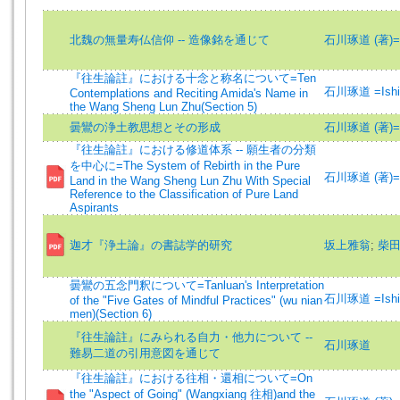
北魏の無量寿仏信仰 -- 造像銘を通じて
石川琢道 (著)=Ish
『往生論註』における十念と称名について=Ten
石川琢道 =Ishik
Contemplations and Reciting Amida's Name in
the Wang Sheng Lun Zhu(Section 5)
曇鸞の浄土教思想とその形成
石川琢道 (著)=Ish
『往生論註』における修道体系 -- 願生者の分類
を中心に=The System of Rebirth in the Pure
石川琢道 (著)=Ish
Land in the Wang Sheng Lun Zhu With Special
Reference to the Classification of Pure Land
Aspirants
迦才『浄土論』の書誌学的研究
坂上雅翁
;
柴
曇鸞の五念門釈について=Tanluan's Interpretation
石川琢道 =Ishik
of the "Five Gates of Mindful Practices" (wu nian
men)(Section 6)
『往生論註』にみられる自力・他力について --
石川琢道
難易二道の引用意図を通じて
『往生論註』における往相・還相について=On
the "Aspect of Going" (Wangxiang 往相)and the