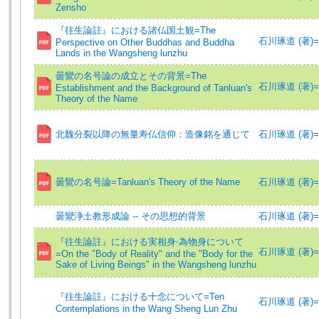
Zensho
『往生論註』における諸仏国土観=The
石川琢道 (著)=Ish
Perspective on Other Buddhas and Buddha
Lands in the Wangsheng lunzhu
曇鸞の名号論の成立とその背景=The
石川琢道 (著)=Ish
Establishment and the Background of Tanluan's
Theory of the Name
北魏分裂以降の無量寿仏信仰：造像銘を通じて
石川琢道 (著)=Ish
曇鸞の名号論=Tanluan's Theory of the Name
石川琢道 (著)=Ish
曇鸞浄土教形成論 -- その思想的背景
石川琢道 (著)=Ish
『往生論註』における実相身‧為物身について
石川琢道 (著)=Ish
=On the "Body of Reality" and the "Body for the
Sake of Living Beings" in the Wangsheng lunzhu
『往生論註』における十念について=Ten
石川琢道 (著)=Ish
Contemplations in the Wang Sheng Lun Zhu