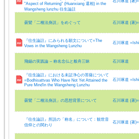
石川琢道 (著)=Ish
"Aspect of Returning" (Huanxiang 還相) in the
Wangsheng lunzhu 往生論註
曇鸞「二種法身説」をめぐって
石川琢道 (著)=Ish
『往生論註』にみられる願文について=The
石川琢道 =Ishik
Vows in the Wangsheng Lunzhu
飛錫の実践論 -- 称名念仏と般舟三昧
石川琢道
『往生論註』における未証浄心の菩薩について
石川琢道 =Ishik
=Bodhisattvas Who Have Not Yet Attained the
Pure Mind'in the Wangsheng Lunzhu
曇鸞「二種法身説」の思想背景について
石川琢道 (著)=Ish
『往生論註』所説の「称名」について：観世音
石川琢道 (著)=Ish
信仰との関わり