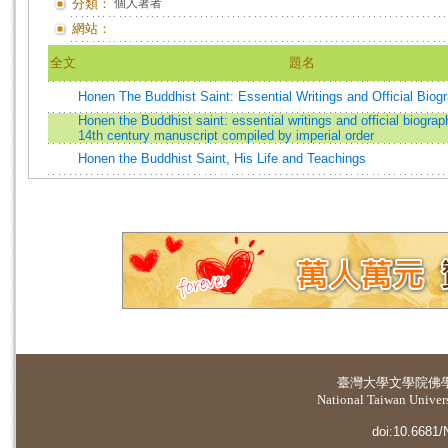
分類：
個人著者
網站：
全文
題名
Honen The Buddhist Saint: Essential Writings and Official Biog
Honen the Buddhist saint: essential writings and official biogra
14th century manuscript compiled by imperial order
Honen the Buddhist Saint, His Life and Teachings
臺灣大學
文學院佛
National Taiwan Universi
doi:10.6681