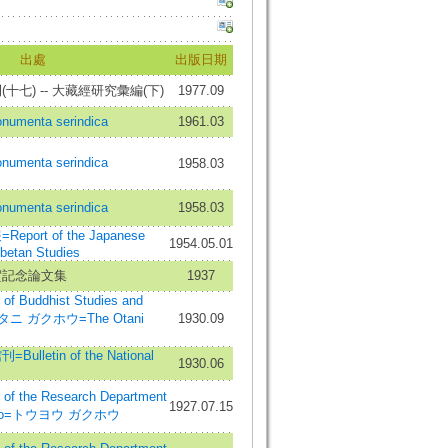
出處
出版日期
七) -- 大藏經研究彙編(下)
1977.09
enta serindica
1961.03
enta serindica
1958.03
enta serindica
1958.03
ort of the Japanese
1954.05.01
ibetan Studies
賀記念論文集
1937
 Buddhist Studies and
オタニ ガクホウ=The Otani
1930.09
letin of the National
1930.06
f the Research Department
1927.07.15
Bunko=トウヨウ ガクホウ