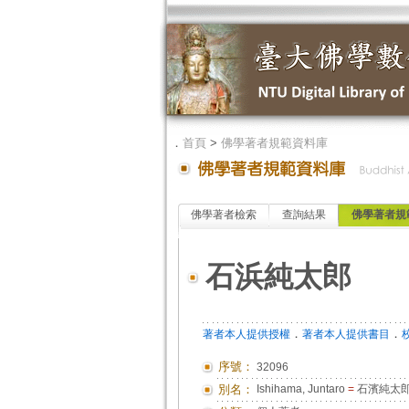
．
首頁
>
佛學著者規範資料庫
佛學著者檢索
查詢結果
佛學著者規
石浜純太郎
．
．
著者本人提供授權
著者本人提供書目
序號：
32096
別名：
Ishihama, Juntaro
=
石濱純太