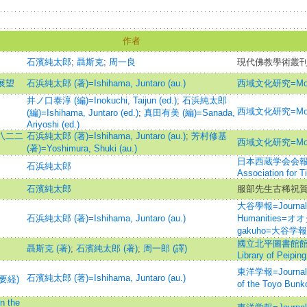
作者
石濱純太郎
;
聶斯克
;
周一良
現代佛教學術叢刊(十
展望
石浜純太郎 (著)=Ishihama, Juntaro (au.)
西域文化研究=Monum
井ノ口泰淳 (編)=Inokuchi, Taijun (ed.)
;
石浜純太郎
〉
西域文化研究=Monum
(編)=Ishihama, Juntaro (ed.)
;
真田有美 (編)=Sanada,
Ariyoshi (ed.)
八二二
石浜純太郎 (著)=Ishihama, Juntaro (au.)
;
芳村修基
西域文化研究=Monum
(著)=Yoshimura, Shuki (au.)
日本西蔵学会会報=Rep
石浜純太郎
Association for T
石濱純太郎
服部先生古稀祝
大谷學報=Journal of
石浜純太郎 (著)=Ishihama, Juntaro (au.)
Humanities=オ
gakuho=大谷学報
國立北平圖書館館刊=Bul
聶斯克 (著)
;
石濱純太郎 (著)
;
周一郎 (譯)
Library of Peiping
東洋学報=Journal o
石濱純太郎 (著)=Ishihama, Juntaro (au.)
宗要経)
of the Toyo 
 the