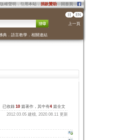
版權聲明
．
引用本站
．
捐款贊助
．
回首頁
．
日
EN
上一頁
佛典
．
語言教學
．
相關連結
已收錄
10
篇著作，其中有
4
篇全文
2012.03.05 建檔, 2020.08.11 更新