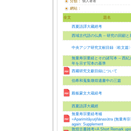
分類：
個人著者
網站：
全文
題名
西夏語譯大藏經考
西域古代語の仏典 -- 研究の回顧と
中央アジア研究文献目録〈欧文篇
無量寿宗要経とその諸写本 -- 西紀
年を示す写本の基準
西藏研究文獻目録について
伯希和蒐集燉煌遺書中の三篇
殿板蒙文大蔵経考
西夏語譯大藏經
無量寿宗要経考補
=Aparimitâyurjňānasūtra (無量寿
again: Supplement
敦煌古書雑考=A Short Remark upon