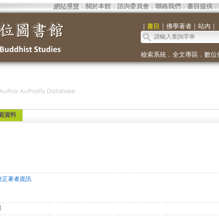
網站導覽
．
關於本館
．
諮詢委員會
．
聯絡我們
．
書目提供
．
｜
書目
｜
佛學著者
｜
站內
｜
檢索系統
．
全文專區
．
數位
範資料
校正著者資訊
郎