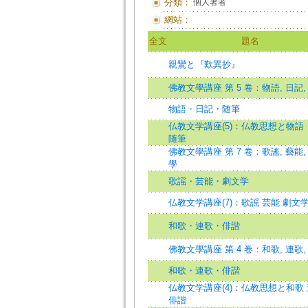
分類：
個人著者
網站：
全文
題名
親鸞と『歎異抄』
佛教文學講座 第 5 卷：物語, 日記,
物語・日記・随筆
仏教文学講座(5)：仏教思想と物語
随筆
佛教文學講座 第 7 卷：歌謠, 藝能,
學
歌謡・芸能・劇文学
仏教文学講座(7)：歌謡 芸能 劇文
和歌・連歌・俳諧
佛教文學講座 第 4 卷：和歌, 連歌,
和歌・連歌・俳諧
仏教文学講座(4)：仏教思想と和歌
俳諧