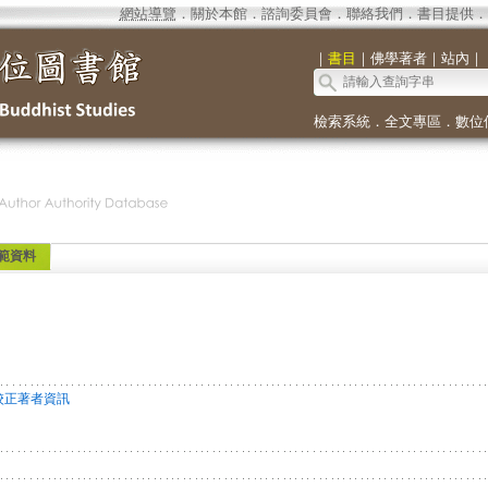
網站導覽
．
關於本館
．
諮詢委員會
．
聯絡我們
．
書目提供
．
｜
書目
｜
佛學著者
｜
站內
｜
檢索系統
．
全文專區
．
數位
範資料
校正著者資訊