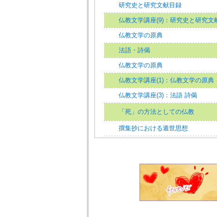
研究史と研究文献目録
仏教文学講座(9)：研究史と研究文
仏教文学の原典
法語・詩偈
仏教文学の原典
仏教文学講座(1)：仏教文学の原典
仏教文学講座(3)：法語 詩偈
「死」の方法としての仏教
撰集抄における遁世思想