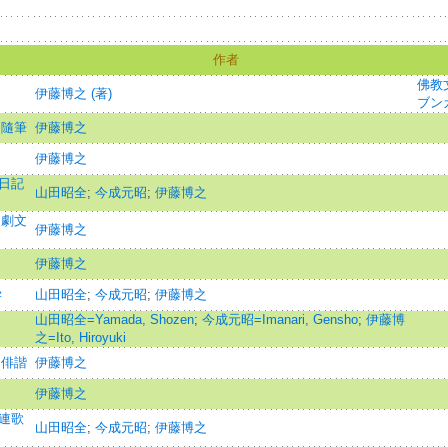
作者
佛教
伊藤博之 (著)
ブン
 隨筆
伊藤博之
伊藤博之
 日記
山田昭全
;
今成元昭
;
伊藤博之
 劇文
伊藤博之
伊藤博之
学
山田昭全
;
今成元昭
;
伊藤博之
山田昭全=Yamada, Shozen
;
今成元昭=Imanari, Gensho
;
伊藤博
之=Ito, Hiroyuki
 俳諧
伊藤博之
伊藤博之
 連歌
山田昭全
;
今成元昭
;
伊藤博之