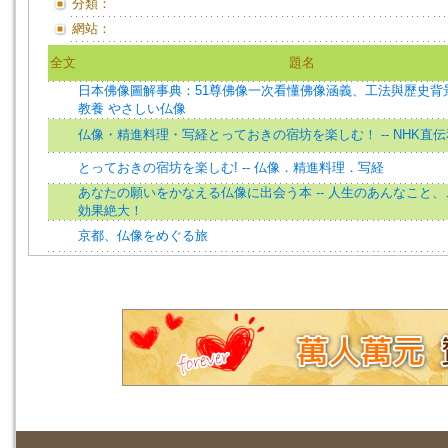
分類：
網站：
全文
題名
日本佛像圖解事典：51尊佛像一次看懂佛像涵義、工法與歷史背景
教養 やさしい仏像
仏像・精進料理・写経とっておきの宿坊を楽しむ！ -- NHK直
とっておきの宿坊を楽しむ! -- 仏像．精進料理．写経
あなたの願いをかなえる仏像に出会う本 -- 人生のあんなこと
効果絶大！
京都、仏像をめぐる旅