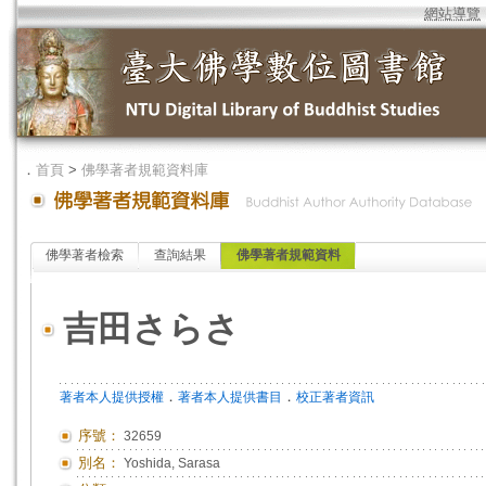
網站導覽
．
首頁
>
佛學著者規範資料庫
佛學著者檢索
查詢結果
佛學著者規範資料
吉田さらさ
．
．
著者本人提供授權
著者本人提供書目
校正著者資訊
序號：
32659
別名：
Yoshida, Sarasa