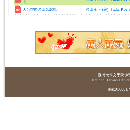
て -
天台智顗の四念處觀
多田孝正 (著)=Tada, Kosho 
臺灣大學
文學院佛
National Taiwan Universi
doi:10.6681