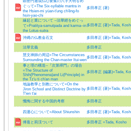
顕密円通成仏心要集の六字大明をめ
ぐって=The Six-syllable mantra in
多田孝正 (著)
the Hsien-mi yüan-t'ung ch'êng-fo
hsin-yao-chi
緣起と業について --法華經をめぐっ
多田孝正 (著)=Tada, Kosho 
て=Pratitya-samutpada and karma--in
the Lotus-sutra
沖縄の仏教金石文
多田孝正 (著)=Tada, Kosho 
法華玄義
多田孝正
慧文禅師の周辺=The Circumstances
多田孝正 (著)=Tada, Kosho 
Surrounding the Chan-master Itui-wen
事と理の構造--『次第禪門』の場合
=The Structure of
多田孝正 (編纂)=Tada, Kosh
Shih(Phenomena)and Li(Principle) in
the Tz'u ti ch'an man
地論教學と別教について=On the
多田孝正 (著)=Tada, Kosho 
Jiron School and Distinct Doctrine by
T'ien t'ai
懺悔に関する中国的考察
多田孝正
四運心について=About Shiunshin
多田孝正 (著)=Tada, Kosho 
傅翕と荊渓ついて
多田孝正 =Tada, Kosho