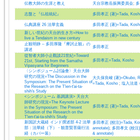
伝教大師の生涯と教え
天台宗教岳振興委員会
;
多
志盤と『仏祖統紀』
多田孝正 (著)=Tada, Kosho 
仏典講座 26 法華玄義
多田孝正 (著)=Tada, Kosho 
新しい世紀の天台的生き方=How to
多田孝正 (著)=Tada, Kosho 
live a Tendaism in new century
止観明静 -- 多田厚隆『摩訶止観』の
多田孝正
講述
從智者大師小止觀談21世紀=Toward
多田孝正=Tada, Kosho
21st, Starting from the Samatha
Vipasyana for Beginners
〈シンポジューム討論會〉天台大師
研究の現況=The Discussion in the
大久保良峻 (著)=Okubo, Ryo
Symposium: The Present Situation of
=Tada, Kosho
;
塩入法道 =Sh
the Research on the T'ien-t'ai-ta-
shih's Study
<シンポジューム 基調講演> 天台大
師研究の現況=The Keynote Lecture
多田孝正 (著)=Tada, Kosho 
in the Symposium: The Present
Situation of the Research on the
T'ien-t'ai-ta-shih's Study
新国訳大蔵経 インド撰述部 4-2 法華
多田孝正 (校注)=Tada, Kosh
部：法華経（下）・観普賢菩薩行法
annotate)
;
多田孝文 (校注)=Ta
経（カバー装）
& annotate)