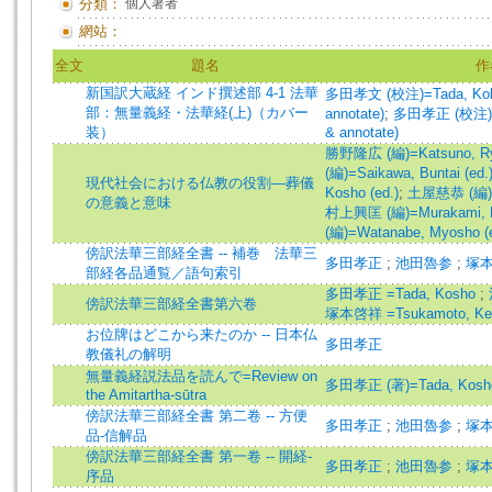
分類：
個人著者
網站：
全文
題名
作
新国訳大蔵経 インド撰述部 4-1 法華
多田孝文 (校注)=Tada, Kobu
部：無量義経・法華経(上)（カバー
annotate)
;
多田孝正 (校注)=Ta
装）
& annotate)
勝野隆広 (編)=Katsuno, Ryu
(編)=Saikawa, Buntai (ed.
現代社会における仏教の役割―葬儀
Kosho (ed.)
;
土屋慈恭 (編)=Ts
の意義と意味
村上興匡 (編)=Murakami, Ko
(編)=Watanabe, Myosho (e
傍訳法華三部経全書 -- 補巻 法華三
多田孝正
;
池田魯参
;
塚
部経各品通覧／語句索引
多田孝正 =Tada, Kosho
;
傍訳法華三部経全書第六卷
塚本啓祥 =Tsukamoto, Ke
お位牌はどこから来たのか -- 日本仏
多田孝正
教儀礼の解明
無量義経説法品を読んで=Review on
多田孝正 (著)=Tada, Kosho 
the Amitartha-sūtra
傍訳法華三部経全書 第二卷 -- 方便
多田孝正
;
池田魯参
;
塚
品-信解品
傍訳法華三部経全書 第一卷 -- 開経-
多田孝正
;
池田魯参
;
塚
序品