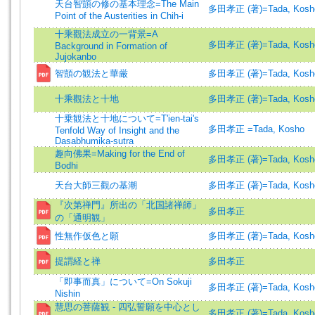
天台智顗の修の基本理念=The Main
多田孝正 (著)=Tada, Kosho 
Point of the Austerities in Chih-i
十乘觀法成立の一背景=A
多田孝正 (著)=Tada, Kosho 
Background in Formation of
Jujokanbo
智顗の観法と華厳
多田孝正 (著)=Tada, Kosho 
十乘觀法と十地
多田孝正 (著)=Tada, Kosho 
十乗観法と十地について=T'ien-tai's
多田孝正 =Tada, Kosho
Tenfold Way of Insight and the
Dasabhumika-sutra
趣向佛果=Making for the End of
多田孝正 (著)=Tada, Kosho 
Bodhi
天台大師三觀の基潮
多田孝正 (著)=Tada, Kosho 
『次第禅門』所出の「北国諸禅師」
多田孝正
の「通明観」
性無作仮色と願
多田孝正 (著)=Tada, Kosho 
提謂経と禅
多田孝正
「即事而真」について=On Sokuji
多田孝正 (著)=Tada, Kosho 
Nishin
慧思の菩薩観 - 四弘誓願を中心とし
多田孝正 (著)=Tada, Kosho 