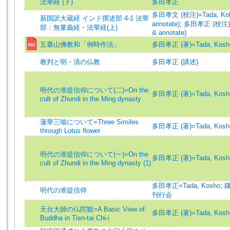
法華経 (下)
多田孝正
多田孝文 (校注)=Tada, Kobu
新国訳大蔵経 インド撰述部 4-1 法華
annotate)
;
多田孝正 (校注)=Ta
部：無量義経・法華経(上)
& annotate)
五臺山佛教和「例時作法」
多田孝正 (著)=Tada, Kosho 
教判と明・清の仏教
多田孝正 (講述)
明代の准提信仰について(二)=On the
多田孝正 (著)=Tada, Kosho 
cult of Zhundi in the Ming dynasty
蓮華三喻について=Three Similes
多田孝正 (著)=Tada, Kosho 
through Lotus flower
明代の准提信仰について(一)=On the
多田孝正 (著)=Tada, Kosho 
cult of Zhundi in the Ming dynasty (1)
多田孝正=Tada, Kosho
;
明代の准提信仰
刊行会
天台大師の仏陀観=A Basic View of
多田孝正 (著)=Tada, Kosho 
Buddha in Tien-tai Chi-i