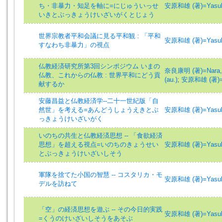
ち・非暴力・知足を軸に=にじゅういっせ
安原和雄 (著)=Yasuhar
いきとぶっきょうけいざいがくとじょう
世界宗教者平和会議に見る平和観 : 「平和
安原和雄 (著)=Yasuhar
すなわち非暴力」の視点
仏教経済研究所第3回シンポジウム いまの
奈良康明 (著)=Nara, Y
仏教、これからの仏教 : 世界平和にどう貢
(au.)
;
安原和雄 (著)=Ya
献するか
安藤昌益と仏教経済学--二十一世紀版「自
然世」を考える=あんどうしょうえきとぶ
安原和雄 (著)=Yasuhar
っきょうけいざいがく
いのちの共生と仏教経済思想 -- 「食欲経済
思想」を超える視点=いのちのきょうせい
安原和雄 (著)=Yasuhar
とぶっきょうけいざいしそう
軍隊を捨てた小国の智慧 -- コスタリカ・モ
安原和雄 (著)=Yasuhar
デルを訪ねて
「空」の経済思想を遊ぶ -- その今日的実践
安原和雄 (著)=Yasuhar
=くうのけいざいしそうをあそぶ