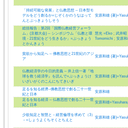
「持続可能な発展」と仏教思想 -- 日本型モ
デルをどう創るか=じぞくかのうなはって
安原和雄 (著)=Yasuhar
んとぶっきょうしそう
総括報告：第2回「国際仏教経営フォーラ
ム」(京都大会) -- シンポジウム「仏教と環
慧光 =Eko
;
武井昭 =
境 - 21世紀をどう生きるか」=ぶっきょう
Tomomichi
;
安原和雄 
とかんきょう
貧欲から知足へ -- 佛教思想と21世紀のアジ
安原和雄 (著)=Yasuhar
ア
仏教経済学の今日的意義 -- 井上信一著『地
球を救う経済学』を読んで=ぶっきょうけ
安原和雄 (著)=Yasuhar
いざいがくのこんにちてきいぎ
足るを知る經濟--佛教思想で創る二十一世
安原和雄
紀と日本
足るを知る経済 -- 仏教思想で創る二十一世
安原和雄=Yasuhara,
紀と日本
少欲知足と智慧と－経営倫理を求めて（3）
安原和雄 (著)=Yasuhar
－=しょうよくちそくとちえと