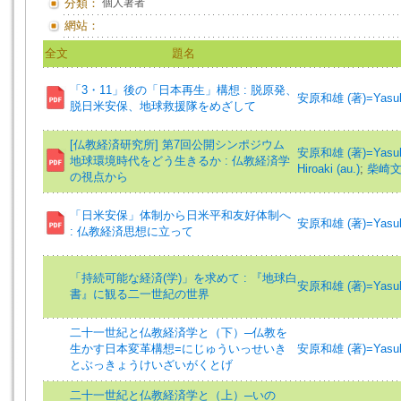
分類：
個人著者
網站：
全文
題名
「3・11」後の「日本再生」構想 : 脱原発、
安原和雄 (著)=Yasuhar
脱日米安保、地球救援隊をめざして
[仏教経済研究所] 第7回公開シンポジウム
安原和雄 (著)=Yasuhar
地球環境時代をどう生きるか : 仏教経済学
Hiroaki (au.)
;
柴崎文一 
の視点から
「日米安保」体制から日米平和友好体制へ
安原和雄 (著)=Yasuhar
: 仏教経済思想に立って
「持続可能な経済(学)」を求めて : 『地球白
安原和雄 (著)=Yasuhar
書』に観る二一世紀の世界
二十一世紀と仏教経済学と（下）─仏教を
生かす日本変革構想=にじゅういっせいき
安原和雄 (著)=Yasuhar
とぶっきょうけいざいがくとげ
二十一世紀と仏教経済学と（上）─いの