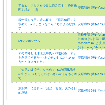
アダム・スミスを今日に読み直す -- 経営倫
安原和雄 (著)=Yasuhar
理を求めて (2)
武士道を今日に読み直す－「経営倫理」を
求めて－=ぶしどうをこんにちによみなお
安原和雄 (著)=Yasuhar
す
赤松重明 (著)=Akamats
Isondo (au.)
;
武井昭 (
(2)シンポジウム
Masahiro (au.)
;
安原和
(著)=Inoue, Shinichi 
和の精神と地球環境時代－21世紀型「和」
を創造できるか－=わのせいしんとちきゅ
安原和雄 (著)=Yasuhar
うかんきょうじだい
「知足の経済学」を求めて─仏教経済思想
の中から─=ちそくのけいざいがくをもとめ
安原和雄 (著)=Yasuhar
て
渋沢栄一に還れ -- 「論語・算盤」説の今日
安原和雄 (著)=Yasuhar
的意味