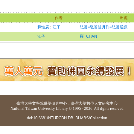
作者
出處
釋性廣
;
江子
弘誓=弘誓雙月刊=弘誓通訊
江子
禪=CHAN
臺灣大學
文學院佛學研究中心
．
臺灣大學數位人文研究中心
National Taiwan University Library © 1995 - 2026. All rights reserved
doi:10.6681/NTURCDH.DB_DLMBS/Collection