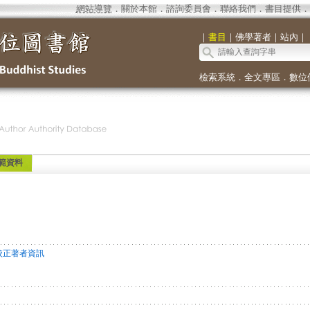
網站導覽
．
關於本館
．
諮詢委員會
．
聯絡我們
．
書目提供
．
｜
書目
｜
佛學著者
｜
站內
｜
檢索系統
．
全文專區
．
數位
範資料
校正著者資訊