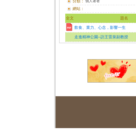
分類：
個人著者
網站：
全文
題名
飲食、業力、心念，影響一生
走進精神公園--訪王雷泉副教授