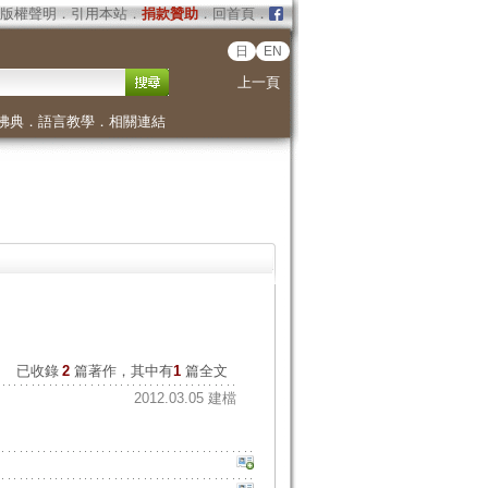
版權聲明
．
引用本站
．
捐款贊助
．
回首頁
．
日
EN
上一頁
佛典
．
語言教學
．
相關連結
已收錄
2
篇著作，其中有
1
篇全文
2012.03.05 建檔