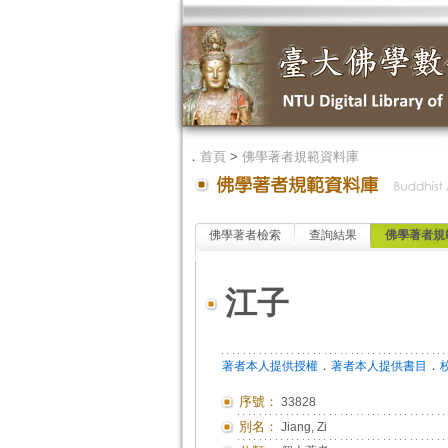
．
首頁
>
佛學著者規範資料庫
佛學著者檢索
查詢結果
佛學著者規
江子
．
．
著者本人提供授權
著者本人提供書目
序號：
33828
別名：
Jiang, Zi