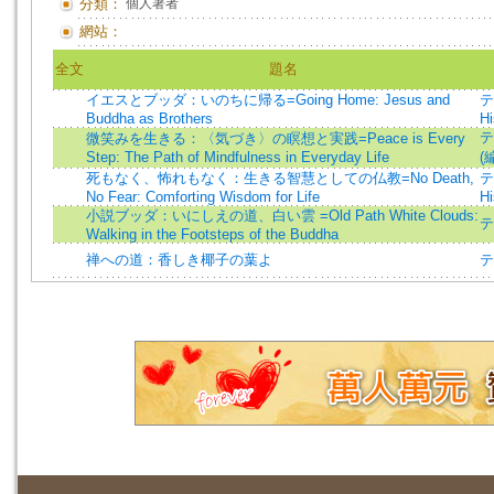
分類：
個人著者
網站：
全文
題名
イエスとブッダ：いのちに帰る=Going Home: Jesus and
テ
Buddha as Brothers
Hi
テ
微笑みを生きる：〈気づき〉の瞑想と実践=Peace is Every
Step: The Path of Mindfulness in Everyday Life
(編
死もなく、怖れもなく：生きる智慧としての仏教=No Death,
テ
No Fear: Comforting Wisdom for Life
Hi
小説ブッダ：いにしえの道、白い雲 =Old Path White Clouds:
テ
Walking in the Footsteps of the Buddha
禅への道：香しき椰子の葉よ