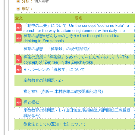
分類：
個人著者
網站：
全文
題名
「動中の工夫」について=On the concept “dochu no kufu": a
search for the way to attain enlightenment within daily Life
禅茶の思想=ぜんちゃのしそう=The thought behind tea-
drinking in Zen schools
禅茶の思想 - 「禅茶録」の現代語試訳
禅茶の思想 -『禅茶録』をめぐって-=ぜんちゃのしそう=The
concept of "Zen tea" in the Zencha-roku
R・ボーレンの「説教学」について
宗教教育の諸問題 - 2 -
禅と福祉 (赤阪一,木村静雄二教授退職記念号)
禅と福祉
宗教教育の諸問題 - 1 - (山田無文,荻須純道,稲岡順雄三教授退
職記念号)
教化法としての五知・七知について