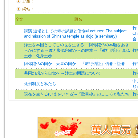
分類：
網站：
全文
題名
竹中
講演 道場としての寺の課題と使命=Lectures: The subject
Chi
and mission of Shinshu temple as dojo (a seminary)
会 
浄土を本国としてこの世を生きる -- 阿弥陀仏の本願をあき
らかにする -- 魔と擬似宗教からの解放 -- 『教行信証』真仏
竹
土巻・化身土巻
阿弥陀仏の国か、天皇の国か -- 『教行信証』信巻・証巻
竹
共同幻想から自覚へ -- 浄土の問題について
竹
中
死刑制度と私たち
順
現在を生きる(いまをいきる)--『歎異抄』のこころと私たち
竹