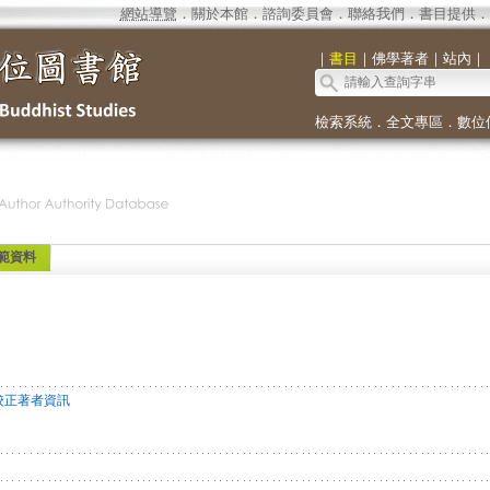
網站導覽
．
關於本館
．
諮詢委員會
．
聯絡我們
．
書目提供
．
｜
書目
｜
佛學著者
｜
站內
｜
檢索系統
．
全文專區
．
數位
範資料
校正著者資訊