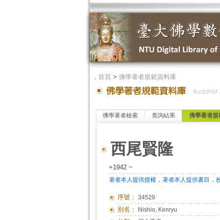
．
首頁
>
佛學著者規範資料庫
佛學著者檢索
查詢結果
佛學著者規
西尾賢隆
+1942 ~
．
．
著者本人提供授權
著者本人提供書目
序號：
34529
別名：
Nishio, Kenryu