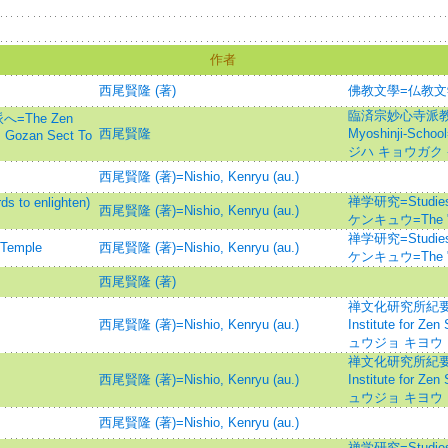
作者
西尾賢隆 (著)
佛教文學=仏教文
臨済宗妙心寺派教学研
=The Zen
西尾賢隆
Myoshinji-S
m Gozan Sect To
ジハ キョウガク
西尾賢隆 (著)=Nishio, Kenryu (au.)
禅学研究=Studies
to enlighten)
西尾賢隆 (著)=Nishio, Kenryu (au.)
ケンキュウ=The "Z
禅学研究=Studies
Temple
西尾賢隆 (著)=Nishio, Kenryu (au.)
ケンキュウ=The "Z
西尾賢隆 (著)
禅文化研究所紀要=Ann
西尾賢隆 (著)=Nishio, Kenryu (au.)
Institute for
ュウジョ キヨウ
禅文化研究所紀要=Ann
西尾賢隆 (著)=Nishio, Kenryu (au.)
Institute for
ュウジョ キヨウ
西尾賢隆 (著)=Nishio, Kenryu (au.)
禅学研究=Studies