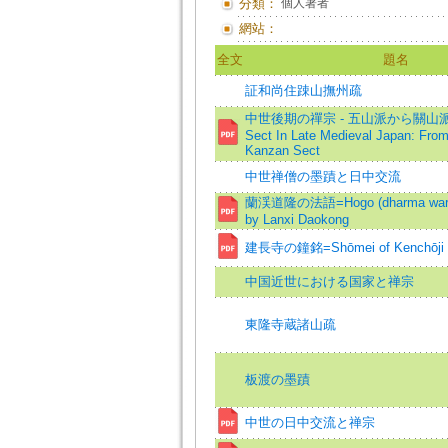
分類：
個人著者
網站：
全文
題名
証和尚住踈山撫州疏
中世後期の禪宗 - 五山派から關山派へ
Sect In Late Medieval Japan: Fro
Kanzan Sect
中世禅僧の墨蹟と日中交流
蘭渓道隆の法語=Hogo (dharma wards 
by Lanxi Daokong
建長寺の鐘銘=Shōmei of Kenchōji 
中国近世における国家と禅宗
東隆寺蔵諸山疏
板渡の墨蹟
中世の日中交流と禅宗