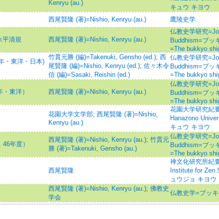
Kenryu (au.)
キュウ キヨウ
西尾賢隆 (著)=Nishio, Kenryu (au.)
鷹陵史学
仏教史学研究=Journal
永平清規
西尾賢隆 (著)=Nishio, Kenryu (au.)
Buddhism=
=The bukkyo shi
竹貫元勝 (編)=Takenuki, Gensho (ed.)
;
西
仏教史学研究=Journal
年・東洋・日本)
尾賢隆 (編)=Nishio, Kenryu (ed.)
;
佐々木令
Buddhism=
信 (編)=Sasaki, Reishin (ed.)
=The bukkyo shi
仏教史学研究=Journal
年・東洋）
西尾賢隆 (著)=Nishio, Kenryu (au.)
Buddhism=
=The bukkyo shi
花園大学研究紀要=Ann
花園大学文学部
;
西尾賢隆 (著)=Nishio,
Hanazono Uni
Kenryu (au.)
キュウ キヨウ
仏教史学研究=Journal
西尾賢隆 (著)=Nishio, Kenryu (au.)
;
竹貫元
46年度）
Buddhism=
勝 (著)=Takenuki, Gensho (au.)
=The bukkyo shi
禅文化研究所紀要=Ann
西尾賢隆
Institute for
ュウジョ キヨウ
西尾賢隆 (著)=Nishio, Kenryu (au.)
;
佛教史
仏教史学=ブッキ
学会