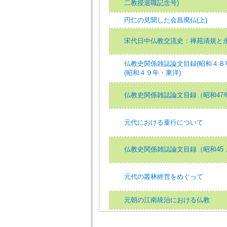
二教授退職記念号)
円仁の見聞した会昌廃仏(上)
宋代日中仏教交流史：禅苑清規と
仏教史関係雑誌論文目録(昭和４８
(昭和４９年・東洋)
仏教史関係雑誌論文目録（昭和47
元代における童行について
仏教史関係雑誌論文目録（昭和45，
元代の叢林經営をめぐって
元朝の江南統治における仏教