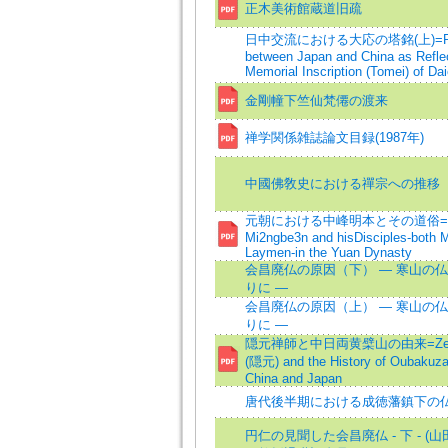
正木美術館蔵道旧疏
日中交流における大応の塔銘(上)=Rel
between Japan and China as Reflec
Memorial Inscription (Tomei) of Dai
金剛幢下竺仙梵僊の渡来
禅学関係雑誌論文目録(1987年)
中國佛敎史における禪宗への推移
元朝における中峰明本とその道俗=Zho
Mi2ngbe3n and hisDisciples-both 
Laymen-in the Yuan Dynasty
会昌廃仏の原因（下） ― 寒山の
りに ―
会昌廃仏の原因（上） ― 寒山の
りに ―
隠元禅師と中日両黄檗山の由来=Zen Ma
(隠元) and the History of Oubaku
China and Japan
唐代後半期における成徳藩鎮下の
円仁の見聞した会昌廃仏 - 下 - (