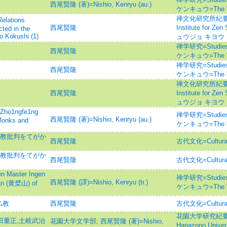
西尾賢隆 (著)=Nishio, Kenryu (au.)
ケンキュウ=The "Z
禅文化研究所紀要=Ann
ations
西尾賢隆
Institute for
ted in the
o Kokushi (1)
ュウジョ キヨウ
禅学研究=Studies
西尾賢隆
ケンキュウ=The "Z
禅学研究=Studies
西尾賢隆
ケンキュウ=The "Z
禅文化研究所紀要=Ann
西尾賢隆
Institute for
ュウジョ キヨウ
1ngfe1ng
禅学研究=Studies
西尾賢隆 (著)=Nishio, Kenryu (au.)
Monks and
ケンキュウ=The "Z
仏教批判をてがか
西尾賢隆
古代文化=Cultur
仏教批判をてがか
西尾賢隆
古代文化=Cultur
ster Ingen
禅学研究=Studies
西尾賢隆 (譯)=Nishio, Kenryu (tr.)
zan (黄檗山) of
ケンキュウ=The "Z
仏教
西尾賢隆
古代文化=Cultur
花園大学研究紀要=Ann
山田重正,土岐武治
花園大学文学部
;
西尾賢隆 (著)=Nishio,
Hanazono Uni