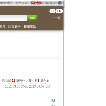
版權聲明
．
引用本站
．
捐款贊助
．
回首頁
．
日
EN
上一頁
佛典
．
語言教學
．
相關連結
已收錄
28
篇著作，其中有
9
篇全文
2012.03.05 建檔, 2023.04.07 更新