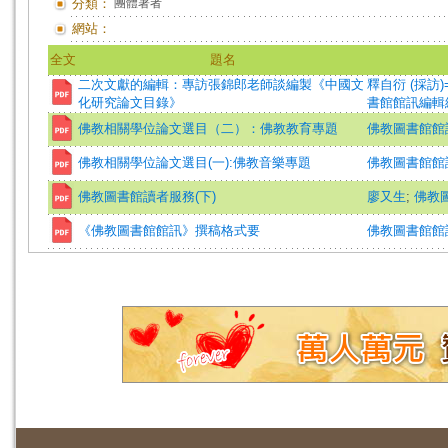
分類：
團體著者
網站：
全文
題名
二次文獻的編輯：專訪張錦郎老師談編製《中國文
釋自衍 (採訪)=Shi
化研究論文目錄》
書館館訊編輯
佛教相關學位論文選目（二）：佛教教育專題
佛教圖書館館
佛教相關學位論文選目(一):佛教音樂專題
佛教圖書館館
佛教圖書館讀者服務(下)
廖又生
;
佛教
《佛教圖書館館訊》撰稿格式要
佛教圖書館館