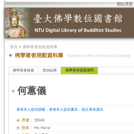
網站導覽
．
首頁
>
佛學著者規範資料庫
佛學著者檢索
查詢結果
佛學著者規範資料
何蕙儀
．
．
著者本人提供授權
著者本人提供書目
校正著者資訊
序號：
35043
別名：
He, Hui-yi