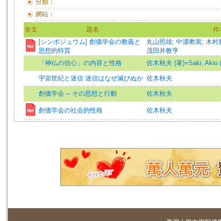
分類：
網站：
全文
題名
作
[シンポジュウム] 創価学会の教義と
丸山照雄
;
中濃教篤
;
木村
思想的特質
茂田井教亨
「神仏の信心」の内容と性格
佐木秋夫 (著)=Saki, Akio (
宇宙世紀と迷信 迷信はなぜ滅びぬか
佐木秋夫
創価学会 -- その思想と行動
佐木秋夫
創価学会の社会的性格
佐木秋夫