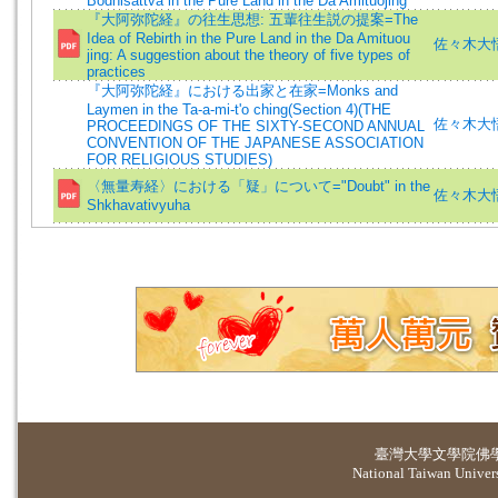
Bodhisattva in the Pure Land in the Da Amituojing
『大阿弥陀経』の往生思想: 五輩往生説の提案=The
Idea of Rebirth in the Pure Land in the Da Amituou
佐々木大悟 =
jing: A suggestion about the theory of five types of
practices
『大阿弥陀経』における出家と在家=Monks and
Laymen in the Ta-a-mi-t'o ching(Section 4)(
THE
佐々木大悟 =
PROCEEDINGS OF THE SIXTY-SECOND ANNUAL
CONVENTION OF THE JAPANESE ASSOCIATION
FOR RELIGIOUS STUDIES)
〈無量寿経〉における「疑」について="Doubt" in the
佐々木大悟 =
Shkhavativyuha
臺灣大學
文學院佛
National Taiwan Universi