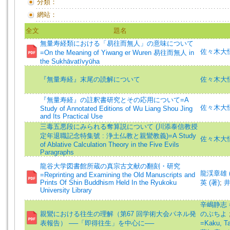
分類：
網站：
全文
題名
無量寿経類における「易往而無人」の意味について
佐々木大悟 (著
=On the Meaning of Yiwang er Wuren 易往而無人 in
the Sukhāvatīvyūha
『無量寿経』末尾の読解について
佐々木大悟
『無量寿経』の註釈書研究とその応用について=A
佐々木大悟
Study of Annotated Editions of Wu Liang Shou Jing
and Its Practical Use
三毒五悪段にみられる奪算説について (川添泰信教授
定年退職記念特集號 : 浄土仏教と親鸞教義)=A Study
佐々木大
of Ablative Calculation Theory in the Five Evils
Paragraphs
龍谷大学図書館所蔵の真宗古文献の翻刻・研究
龍渓章雄 (
=Reprinting and Examining the Old Manuscripts and
Prints Of Shin Buddhism Held In the Ryukoku
英 (著)
;
井
University Library
辛嶋静志
親鸞における往生の理解（第67 回学術大会パネル発
のぶちよ
表報告） ──「即得往生」を中心に──
=Kaku, T