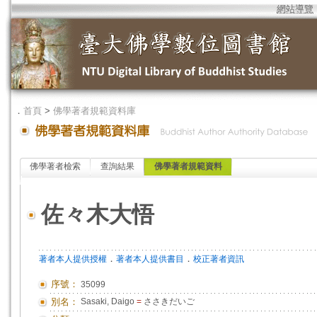
網站導覽
．
首頁
>
佛學著者規範資料庫
佛學著者檢索
查詢結果
佛學著者規範資料
佐々木大悟
．
．
著者本人提供授權
著者本人提供書目
校正著者資訊
序號：
35099
別名：
Sasaki, Daigo
=
ささきだいご