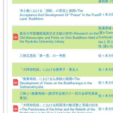
藤知康 
浄土教における「讃歎」の受容と展開=The
佐々木大
Acceptance And Development Of "Praise" In the Pure
Land. Buddhism
龍溪章雄 (著)
(著)=Tonoc
龍谷大学図書館蔵真宗古文献の研究=Research on the
Yoshiyuki 
Old Manuscripts and Prints on Shin Buddhism Held in
the Ryukoku University Library
(au.)
;
井上見
悟 (著)=Sas
三徳五悪段「第一悪」の一考察
佐々木大
『大阿弥陀経』における善男子・善女人
佐々木大
『無量寿経』における仏身観の展開=The
佐々木大悟 (著
Development of Views on the Buddha-kaya in the
Sukhavativyuha
三昧と<無量寿経> (真宗学会第六十一回大会研究発表
佐々木大
要旨)
『大阿弥陀経』における阿羅漢の般涅槃と菩薩の往生
佐々木大悟 =
=The Parinirvana of the Arhat and the Rebirth of the