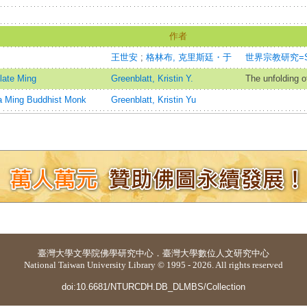
作者
王世安
;
格林布, 克里斯廷・于
世界宗教研究=Studi
late Ming
Greenblatt, Kristin Y.
The unfolding 
 a Ming Buddhist Monk
Greenblatt, Kristin Yu
臺灣大學
文學院佛學研究中心
．
臺灣大學數位人文研究中心
National Taiwan University Library © 1995 - 2026. All rights reserved
doi:10.6681/NTURCDH.DB_DLMBS/Collection