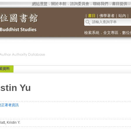
網站導覽
．
關於本館
．
諮詢委員會
．
聯絡我們
．
書目提供
．
｜
書目
｜
佛學著者
｜
站內
｜
檢索系統
．
全文專區
．
數位
範資料
istin Yu
校正著者資訊
tt, Kristin Y.