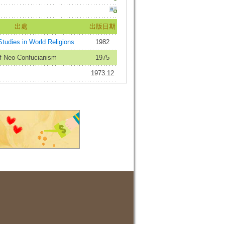
出處
出版日期
es in World Religions
1982
of Neo-Confucianism
1975
1973.12