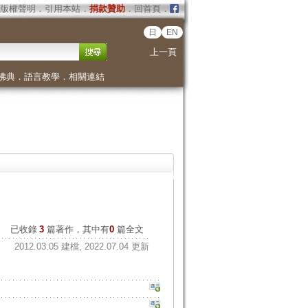
版權聲明
．
引用本站
．
捐款贊助
．
回首頁
．
日
EN
上一頁
佛典
．
語言教學
．
相關連結
已收錄
3
篇著作，其中有
0
篇全文
2012.03.05 建檔, 2022.07.04 更新