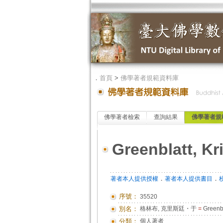
．
首頁
>
佛學著者規範資料庫
佛學著者檢索
查詢結果
佛學著者規
Greenblatt, Kr
．
．
著者本人提供授權
著者本人提供書目
序號：
35520
別名：
格林布, 克里斯廷・于
=
Greenbla
分類：
個人著者