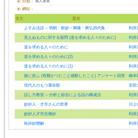
分類：
個人著者
網站：
全文
題名
よすみ法語 -- 明朗・鮮妙・興隆・興弘四代集
利井
見えぬものに対する疑問 (道を求める人々のために)
利井
道を求める人々のために
利井
道を求める人々のために(2)
利井
道を求める人々のために(1)
利井
旅に拾ふ (有難かつたこと感動したこと) アンケート回答
橋本
現代人のもつ運命観
安部
話し方教室 -- 分析と綜合による話の構成法
利井
妙好人 才市さんの世界
川上
妙好人才市念佛抄
利井
執持鈔體解
利井