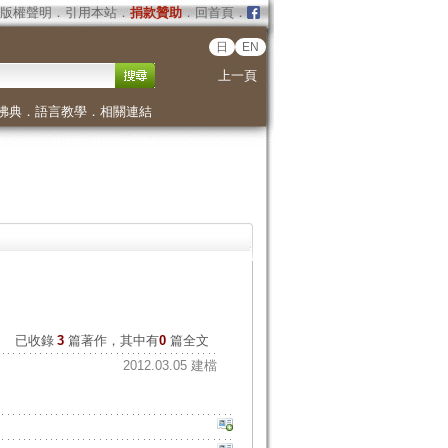
版權聲明
．
引用本站
．
捐款贊助
．
回首頁
．
日
EN
上一頁
佛典
．
語言教學
．
相關連結
已收錄
3
篇著作，其中有
0
篇全文
2012.03.05 建檔