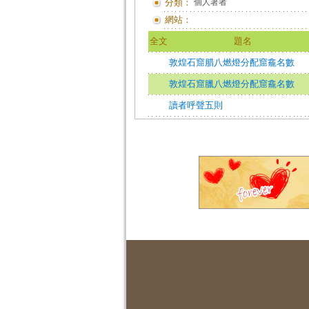
分類：
個人著者
網站：
全文
題名
敦煌石窟腊八燃燈分配窟龕名數
敦煌石窟臘八燃燈分配窟龕名數
讀者呼聲五則