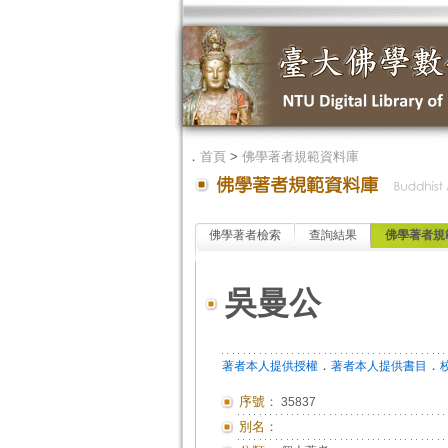
．
首頁
>
佛學著者規範資料庫
佛學著者檢索
查詢結果
佛學著者規
吳曼公
．
．
著者本人提供授權
著者本人提供書目
序號：
35837
別名：