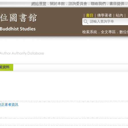
網站導覽
．
關於本館
．
諮詢委員會
．
聯絡我們
．
書目提供
．
｜
書目
｜
佛學著者
｜
站內
｜
檢索系統
．
全文專區
．
數位
範資料
校正著者資訊