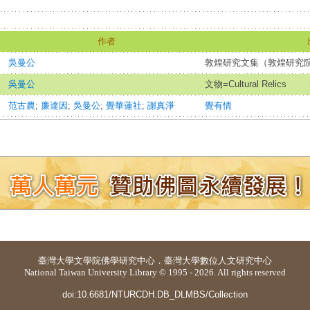
作者
吳曼公
敦煌研究文集（敦煌研究
吳曼公
文物=Cultural Relics
范古農
;
廉達因
;
吳曼公
;
覺華蓮社
;
謝真淨
覺有情
臺灣大學
文學院佛學研究中心
．
臺灣大學數位人文研究中心
National Taiwan University Library © 1995 - 2026. All rights reserved
doi:10.6681/NTURCDH.DB_DLMBS/Collection