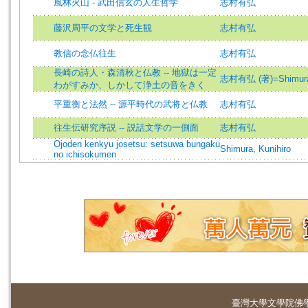
風林火山 - 武田信玄の人生哲学
志村有弘
藤沢周平の文学と死生観
志村有弘
教信の念仏往生
志村有弘
長崎の詩人・森清秋と仏教 -- 地獄は一定
志村有弘 (著)=Shimura, 
わがすみか、しかして浄土の音をきく
平重衡と法然 -- 源平時代の武将と仏教
志村有弘
往生伝研究序説 -- 説話文学の一側面
志村有弘
Ojoden kenkyu josetsu: setsuwa bungaku
Shimura, Kunihiro
no ichisokumen
臺灣大學
文學院佛