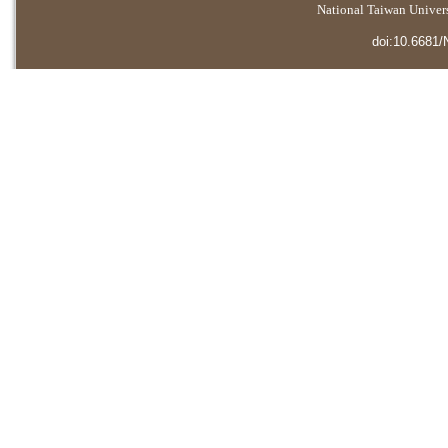
National Taiwan Universi
doi:10.6681