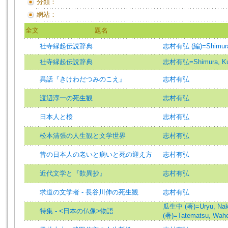
分類：
網站：
全文
題名
社寺縁起伝説辞典
志村有弘 (編)=Shimura, 
社寺縁起伝説辞典
志村有弘=Shimura, Kun
異話『きけわだつみのこえ』
志村有弘
渡辺淳一の死生観
志村有弘
日本人と桜
志村有弘
松本清張の人生観と文学世界
志村有弘
昔の日本人の老いと病いと死の迎え方
志村有弘
近代文学と『歎異抄』
志村有弘
求道の文学者 - 長谷川伸の死生観
志村有弘
瓜生中 (著)=Uryu, Naka
特集 - <日本の仏像>物語
(著)=Tatematsu, Wahei