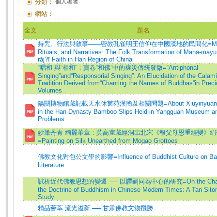
分類：
個人著者
網站：
全文
題名
持咒、行法與敘事——密教孔雀明王信仰在中國漢地的民間化=Mant
Rituals, and Narratives: The Folk Transformation of Mahā-māyū
rāj?ī Faith in Han Region of China
“唱和”與“相和”：寶卷“和佛”中的禳災傳統發微=“Antiphonal
Singing”and“Responsorial Singing”: An Elucidation of the Calami
Tradition Derived from“Chanting the Names of Buddhas”in Prec
Volumes
陽關博物館藏記載天水休茵苑漢簡及相關問題=About Xiuyinyuan R
in the Han Dynasty Bamboo Slips Held in Yangguan Museum a
Problems
妙筆丹青 絢麗華章：莫高窟藏經洞出北宋《報父母恩重經變》絹
=Painting on Silk Unearthed from Mogao Grottoes
佛教文化對包公文學的影響=Influence of Buddhist Culture on Ba
Literature
試析近代佛教思想的變遷 ── 以譚嗣同為中心的研究=On the Chang
the Doctrine of Buddhism in Chinese Modern Times: A Tan Sito
Study
精品薈萃 流光溢新 ── 甘肅佛教文物攬勝