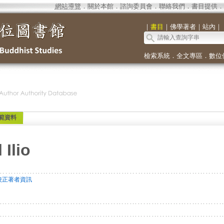
網站導覽
．
關於本館
．
諮詢委員會
．
聯絡我們
．
書目提供
．
｜
書目
｜
佛學著者
｜
站內
｜
檢索系統
．
全文專區
．
數位
範資料
Ilio
校正著者資訊