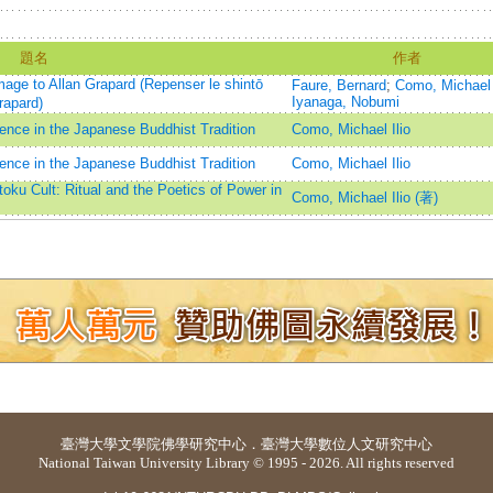
題名
作者
age to Allan Grapard (Repenser le shintō
Faure, Bernard
;
Como, Michael 
Iyanaga, Nobumi
apard)
lence in the Japanese Buddhist Tradition
Como, Michael Ilio
lence in the Japanese Buddhist Tradition
Como, Michael Ilio
oku Cult: Ritual and the Poetics of Power in
Como, Michael Ilio (著)
臺灣大學
文學院佛學研究中心
．
臺灣大學數位人文研究中心
National Taiwan University Library © 1995 - 2026. All rights reserved