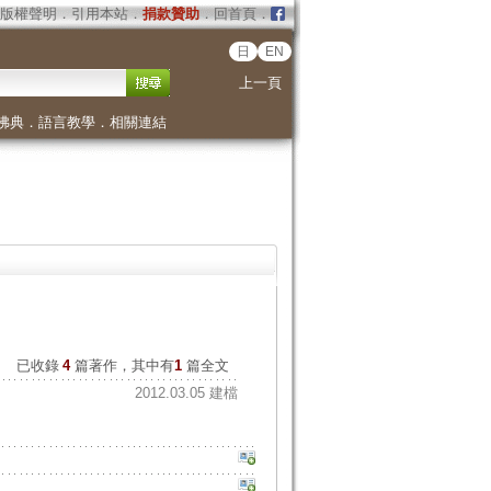
版權聲明
．
引用本站
．
捐款贊助
．
回首頁
．
日
EN
上一頁
佛典
．
語言教學
．
相關連結
已收錄
4
篇著作，其中有
1
篇全文
2012.03.05 建檔