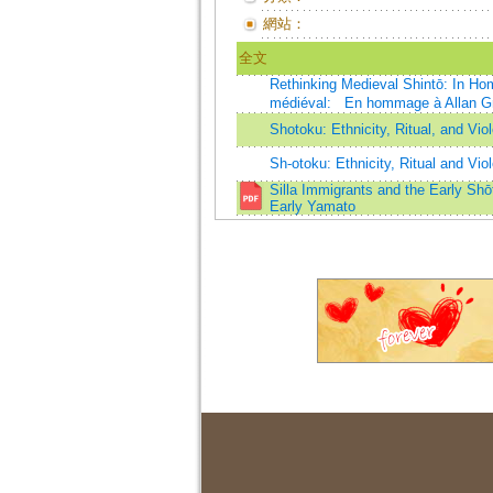
網站：
全文
Rethinking Medieval Shintō: In Hom
médiéval: En hommage à Allan Gr
Shotoku: Ethnicity, Ritual, and Vio
Sh-otoku: Ethnicity, Ritual and Vio
Silla Immigrants and the Early Shōt
Early Yamato