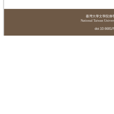
臺灣大學
文學院佛
National Taiwan Universi
doi:10.6681