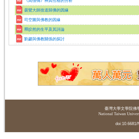
《高僧傳》神異性格的分析
曇鸞大師捨道歸佛的因緣
司空圖與佛教的因緣
釋皎然的生平及其詩論
劉勰與佛教關係的探討
臺灣大學
文學院佛
National Taiwan Universi
doi:10.6681