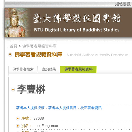
網站導覽
．
首頁
>
佛學著者規範資料庫
佛學著者檢索
查詢結果
佛學著者規範資料
李豐楙
．
．
著者本人提供授權
著者本人提供書目
校正著者資訊
序號：
37638
別名：
Lee, Fong-mao