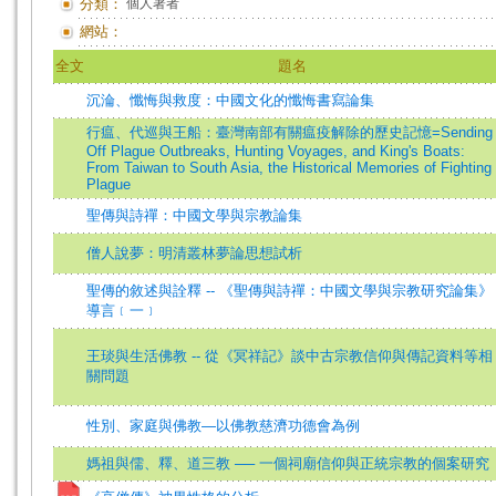
分類：
個人著者
網站：
全文
題名
沉淪、懺悔與救度：中國文化的懺悔書寫論集
行瘟、代巡與王船：臺灣南部有關瘟疫解除的歷史記憶=Sending
Off Plague Outbreaks, Hunting Voyages, and King's Boats:
From Taiwan to South Asia, the Historical Memories of Fighting
Plague
聖傳與詩禪：中國文學與宗教論集
僧人說夢：明清叢林夢論思想試析
聖傳的敘述與詮釋 -- 《聖傳與詩禪：中國文學與宗教研究論集》
導言﹝一﹞
王琰與生活佛教 -- 從《冥祥記》談中古宗教信仰與傳記資料等相
關問題
性別、家庭與佛教—以佛教慈濟功德會為例
媽祖與儒、釋、道三教 ── 一個祠廟信仰與正統宗教的個案研究