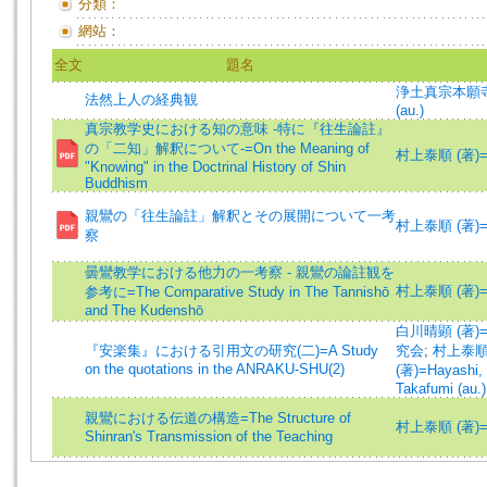
分類：
網站：
全文
題名
浄土真宗本願
法然上人の経典観
(au.)
真宗教学史における知の意味 -特に『往生論註』
の「二知」解釈について-=On the Meaning of
村上泰順 (著)=Mur
"Knowing" in the Doctrinal History of Shin
Buddhism
親鸞の「往生論註」解釈とその展開について一考
村上泰順 (著)=Mur
察
曇鸞教学における他力の一考察 - 親鸞の論註観を
村上泰順 (著)=Mur
参考に=The Comparative Study in The Tannishō
and The Kudenshō
白川晴顕 (著)=Shi
『安楽集』における引用文の研究(二)=A Study
究会
;
村上泰順 (著
on the quotations in the ANRAKU-SHU(2)
(著)=Hayashi, 
Takafumi (au.)
親鸞における伝道の構造=The Structure of
村上泰順 (著)=Mur
Shinran's Transmission of the Teaching