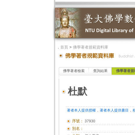
．
首頁
>
佛學著者規範資料庫
佛學著者檢索
查詢結果
佛學著者規
杜默
．
．
著者本人提供授權
著者本人提供書目
序號：
37930
別名：