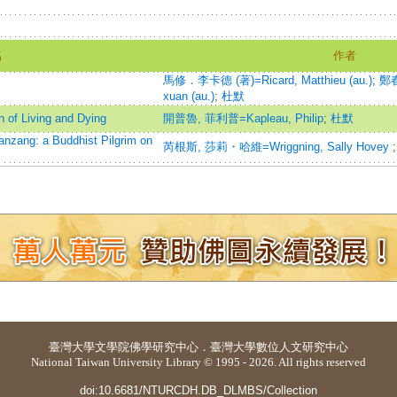
名
作者
馬修．李卡德 (著)=Ricard, Matthieu (au.)
;
鄭春
xuan (au.)
;
杜默
iving and Dying
開普魯, 菲利普=Kapleau, Philip
;
杜默
 a Buddhist Pilgrim on
芮根斯, 莎莉・哈維=Wriggning, Sally Hovey
臺灣大學
文學院佛學研究中心
．
臺灣大學數位人文研究中心
National Taiwan University Library © 1995 - 2026. All rights reserved
doi:10.6681/NTURCDH.DB_DLMBS/Collection