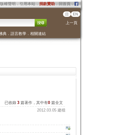
版權聲明
．
引用本站
．
捐款贊助
．
回首頁
．
日
EN
上一頁
佛典
．
語言教學
．
相關連結
已收錄
3
篇著作，其中有
0
篇全文
2012.03.05 建檔