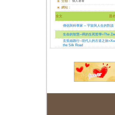
分類：
個人著者
網站：
全文
題
僧侶與科學家 -- 宇宙與人生的對談
生命的智慧─禪的生死哲學=The Zen of L
玄奘絲路行--現代人的古道之旅=Xuanzang:
the Silk Road