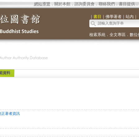
網站導覽
．
關於本館
．
諮詢委員會
．
聯絡我們
．
書目提供
．
｜
書目
｜
佛學著者
｜
站內
｜
檢索系統
．
全文專區
．
數位
範資料
校正著者資訊