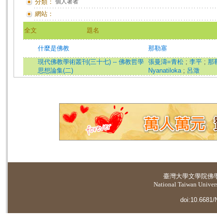
分類：
個人著者
網站：
全文
題名
什麼是佛教
那勒塞
現代佛教學術叢刊(三十七) -- 佛教哲學
張曼濤=青松
;
李平
;
那
思想論集(二)
Nyanatiloka
;
呂澂
臺灣大學
文學院佛
National Taiwan Universi
doi:10.6681