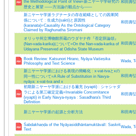
the Methodological Point of View=新ニヤーヤ学研究の
和田壽弘 
歴史と展望 ――方法論の観点から――
新ニヤーヤ学派ラグナータの存在範疇としての因果関
係について : 生成力(sakti)と原因性
和田壽
(karanata)=Causality As the Ontological Category
Claimed by Raghunatha Siromani
オリッサ州立博物館所蔵のウダヤナ作『否定辞論頌』
和田壽
(Nan-vada-karika)について=On the Nan-vada-karika of
Udayana Preserved at Odisha State Museum
Book Review: Katsunori Hirano, Nyāya-Vaiśeṣika
Wada, T
Philosophy and Text Science
新ニヤーヤ学派における表現の簡略化 : x-vat-tvaとxの
和田寿弘 (著
同一性について=A Rule of Substitution in Navya-
nyāya: x-vat-tva and x
初期新ニヤーヤ学派における遍充 (vyapti) : シャシャダ
ラによる第三確定定義=Invariable Concomitance
和田壽弘 =
(vyapti) in Early Navya-nyaya : Sasadhara's Third
Definition
新ニヤーヤ学派の起源と分析方法
和田寿弘 (著
Śabdakhaṇḍa of the Nyāyasiddhāntamuktāvalī: Saskrit
Wada, To
Text