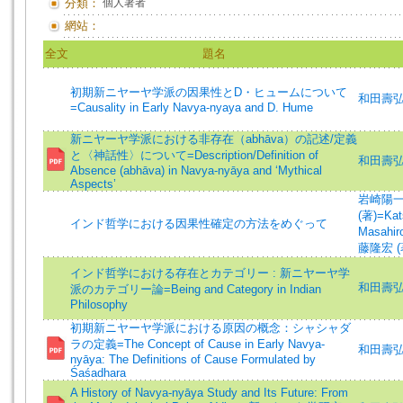
分類：
個人著者
網站：
全文
題名
初期新ニヤーヤ学派の因果性とD・ヒュームについて
和田壽弘 
=Causality in Early Navya-nyaya and D. Hume
新ニヤーヤ学派における非存在（abhāva）の記述/定義
と〈神話性〉について=Description/Definition of
和田壽弘 (著
Absence (abhāva) in Navya-nyāya and ‘Mythical
Aspects’
岩崎陽一 (著
(著)=Kats
インド哲学における因果性確定の方法をめぐって
Masahiro
藤隆宏 (著)
インド哲学における存在とカテゴリー : 新ニヤーヤ学
和田壽
派のカテゴリー論=Being and Category in Indian
Philosophy
初期新ニヤーヤ学派における原因の概念：シャシャダ
ラの定義=The Concept of Cause in Early Navya-
和田壽弘 (著
nyāya: The Definitions of Cause Formulated by
Śaśadhara
A History of Navya-nyāya Study and Its Future: From