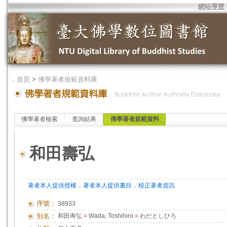
網站導覽
．
首頁
>
佛學著者規範資料庫
佛學著者檢索
查詢結果
佛學著者規範資料
和田壽弘
．
．
著者本人提供授權
著者本人提供書目
校正著者資訊
序號：
38933
別名：
和田寿弘
=
Wada, Toshihiro
=
わだとしひろ