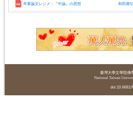
卒業論文レジメ：『中論』の思想
和田壽弘 
臺灣大學
文學院佛
National Taiwan Universi
doi:10.6681