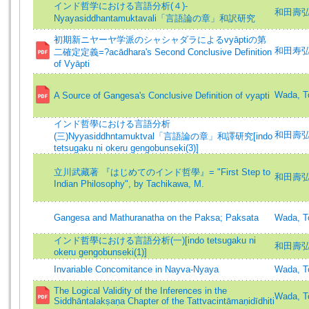
インド哲学における言語分析(４)-
和田壽弘 (著
Nyayasiddhantamuktavali「言語論の章」和訳研究
初期新ニヤーヤ学派のシャシャダラによるvyāptiの第
和田寿
二確定定義=?acādhara's Second Conclusive Definition
of Vyāpti
Wada, T
A Source of Gangesa's Conclusive Definition of vyapti
インド哲學における言語分析
和田壽弘 =
(三)Nyyasiddhntamuktval「言語論の章」和譯研究[indo
tetsugaku ni okeru gengobunseki(3)]
立川武藏著 『はじめてのインド哲學』= "First Step to
和田壽弘 =
Indian Philosophy", by Tachikawa, M.
Gangesa and Mathuranatha on the Paksa; Paksata
Wada, To
インド哲學における言語分析(一)[indo tetsugaku ni
和田壽弘 =
okeru gengobunseki(1)]
Invariable Concomitance in Nayva-Nyaya
Wada, To
The Logical Validity of the Inferences in the
Wada, To
Siddhāntalakṣaṇa Chapter of the Tattvacintāmaṇidīdhiti