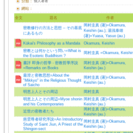
分類：
個人著者
網站：
全文
題名
作者
岡村圭真 (著)=Okamura,
密教修行の方法と思想 -- その基底
Keishin (au.)
;
湯浅泰雄
にあるもの
(著)=Yuasa, Yasuo (au.)
Kūkai's Philosophy as a Mandala
Okamura, Keishin
密教とは何かという問い=What is
岡村圭真 =Okamura, Keishi
the Esoteric Buddhism ?
書評 即身の哲學 - 密教哲學序說
岡村圭真 (著)=Okamura,
=Remarks on Books
Keishin (au.)
最澄と密教思想=About the
岡村圭真 (著)=Okamura,
"Mikkyo" in the Religious Thought
Keishin (au.)
of Saicho
明恵上人とその周辺
岡村圭真
明恵上人とその周辺=Myoe shonin
岡村圭真 (著)=Okamura,
and his Contemporaries
Keishin (au.)
岡村圭真 (著)=Okamura,
近世の密教者たち
Keishin (au.)
慈雲尊者研究序說=An Introductory
岡村圭真 (著)=Okamura,
Study of Saint Jiun, A Priest of the
Keishin (au.)
Shingon-sect