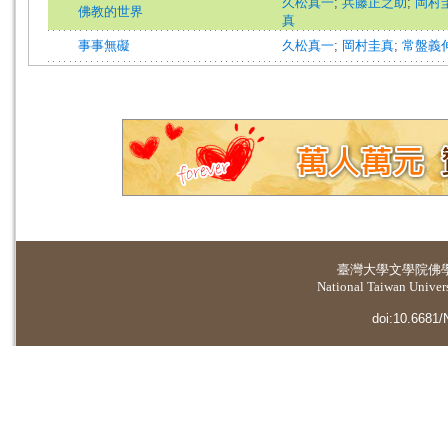
久松真一
;
兵藤正之助
;
岡村
佛教的世界
真
事事無礙
久松真一
;
岡村圭真
;
常盤義
臺灣大學
文學院佛
National Taiwan Universi
doi:10.6681