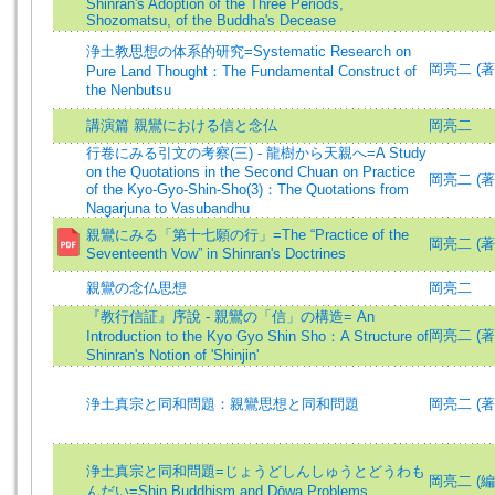
Shinran's Adoption of the Three Periods,
Shozomatsu, of the Buddha's Decease
浄土教思想の体系的研究=Systematic Research on
岡亮二 (著)=
Pure Land Thought：The Fundamental Construct of
the Nenbutsu
講演篇 親鸞における信と念仏
岡亮二
行卷にみる引文の考察(三) - 龍樹から天親へ=A Study
on the Quotations in the Second Chuan on Practice
岡亮二 (著)=
of the Kyo-Gyo-Shin-Sho(3)：The Quotations from
Nagarjuna to Vasubandhu
親鸞にみる「第十七願の行」=The “Practice of the
岡亮二 (著
Seventeenth Vow” in Shinran's Doctrines
親鸞の念仏思想
岡亮二
『教行信証』序說 - 親鸞の「信」の構造= An
岡亮二 (著)=
Introduction to the Kyo Gyo Shin Sho：A Structure of
Shinran's Notion of 'Shinjin'
浄土真宗と同和問題：親鸞思想と同和問題
岡亮二 (著)=
浄土真宗と同和問題=じょうどしんしゅうとどうわも
岡亮二 (編)=
んだい=Shin Buddhism and Dōwa Problems