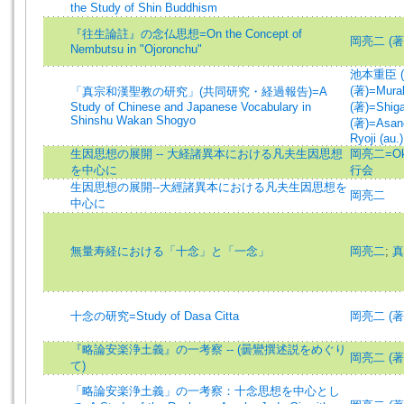
the Study of Shin Buddhism
『往生論註』の念仏思想=On the Concept of
岡亮二 (著)=
Nembutsu in "Ojoronchu"
池本重臣 (著)
(著)=Murak
「真宗和漢聖教の研究」(共同研究・経過報告)=A
Study of Chinese and Japanese Vocabulary in
(著)=Shiga
Shinshu Wakan Shogyo
(著)=Asano
Ryoji (au.)
生因思想の展開 -- 大経諸異本における凡夫生因思想
岡亮二=Oka
を中心に
行会
生因思想の展開--大經諸異本における凡夫生因思想を
岡亮二
中心に
無量寿経における「十念」と「一念」
岡亮二
;
真
十念の研究=Study of Dasa Citta
岡亮二 (著)=
『略論安楽浄土義』の一考察 -- (曇鸞撰述説をめぐり
岡亮二 (著
て)
「略論安楽浄土義」の一考察：十念思想を中心とし