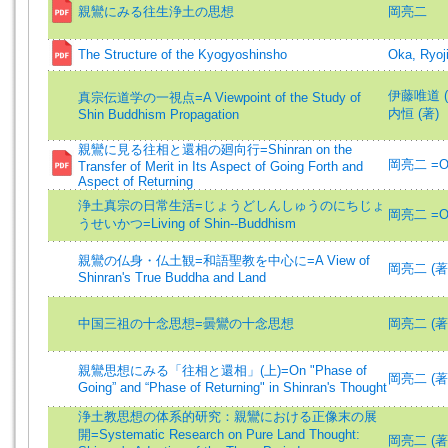
親鸞にみる往生浄土の思想
岡亮二
The Structure of the Kyogyoshinsho
Oka, Ryoj
伊藤唯道 (
真宗伝道学の一視点=A Viewpoint of the Study of
内恒 (著)
Shin Buddhism Propagation
親鸞に見る往相と還相の廻向行=Shinran on the
岡亮二 =Oka
Transfer of Merit in Its Aspect of Going Forth and
Aspect of Returning
浄土真宗の日常生活=じょうどしんしゅうのにちじょ
岡亮二 =Oka
うせいかつ=Living of Shin--Buddhism
親鸞の仏身・仏土観=和語聖教を中心に=A View of
岡亮二 (著)=
Shinran's True Buddha and Land
中国三祖の十念思想=曇鸞の十念思想
岡亮二 (著)=
親鸞思想にみる「往相と還相」(上)=On "Phase of
岡亮二 (著)=
Going” and “Phase of Returning" in Shinran's Thought
浄土教思想の体系的研究：親鸞における正像末の展
開=Systematic Research on Pure Land Thought:
岡亮二 (著)=