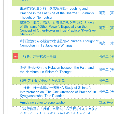
末法時代の教と行 - 念佛論序說=Teaching and
岡亮二 (著)=
Practice in the Last Age of the Dharma：Shinran's
Thought of Nembutsu
親鸞の「他力」思想 : 行巻他力釈を中心に=Thought
of Shinran's "Other Power": Especially on the
岡亮二 (著)=
Concept of Other-Power in True Practice "Kyo-Gyo-
Shin-Sho"
和語聖教にみる親鸞の念佛思想=Shinran's Thought of
岡亮二 (著)=
Nembutsu in His Japanese Writings
「行巻」六字釈の一考察
岡亮二 (著)=
唯信, 唯念=On the Relation between the Faith and
岡亮二 (著)=
the Nembutsu in Shinran's Thought
如来(アミダ)の救いとその対象
岡亮二
「行巻」行一念釈の一考察=A Study of Shinran's
岡亮二 (著)=
Interpretation on "The One Utterance of Practice" in
Kyogyoshinsho: True Practice
Amida no sukui to sono taisho
Oka, Ryoj
『教行信証』「行巻」の研究 : 六字釈を中心に=きょ
うぎょうしんしょうぎょうかんのけんきゅう=A