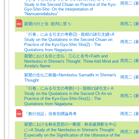
岡亮二 (著)=
Study in the Second Chüan on Practice of the Kyo-
Gyo-Shin-Sho: On the interpretation of
“Namuamidabutsu”
親鸞の行と信 -批判に答う-
岡亮二 (著)=
「行卷」にみる引文の考察(2) - 龍樹の諸引文續=A
Study on the Quotations in the Second Chuan on
岡亮二 (著)=
Practice of the Kyo-Gyo-Shin Sho(2)：The
Quotations from Nagarjuna
親鸞における信と念仏 : 三心と名号=Faith and
岡亮二 (著)=
Nembutsu in Shinran's Thought: Three-fold Mind and
Amida's Name
親鸞の念仏三昧義=Nembutsu Samadhi in Shinran's
岡亮二 (著)=
Thought
「行卷」にみる引文の考察(一) - 龍樹の諸引文= A
Study on the Quotations in the Second Ch An on
岡亮二 (著)=
Practice of the Kyo-Gyo-Shin-Sho(1)：The
Quotations from Nagarjuna
『教行信証』信巻別撰論再考
岡亮二 (著)=
親鸞における称名思想の一断面 : 称名破満釈を中心
に=A Study of the Nembutsu in Shinran's Thought:
岡亮二 (著)=
Especially on the Signification of the Utterance of the