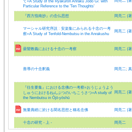
岡亮二 (著)=
て=A Study of the Ryakuron Anraku Jodo Gi: with
Particular Reference to the 'Ten Thoughts'
『西方指南抄』の念仏思想
岡亮二 (著
マーシャル研究序説 : 安楽集にみられる十念の一考
岡亮二 (著)=
察=A Study of Tenfold-Nembutsu in the Anrakushu
曇鸞教義における十念の一考察
岡亮二 (著)=
善導の十念釈義
岡亮二
;
真
『往生要集』における念佛の一考察=おうじょうよう
岡亮二 (著)=
しゅうにおけるねんぶつのいちこうさつ=A study of
the Nembutsu in Ōjō-yōshū
無量壽經に於ける聞名思想と稱名念佛
岡亮二 (著)=
十念の研究 - 上 -
岡亮二