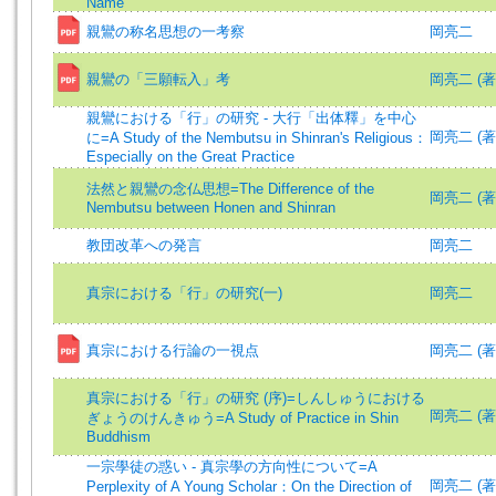
Name
親鸞の称名思想の一考察
岡亮二
親鸞の「三願転入」考
岡亮二 (著)=
親鸞における「行」の研究 - 大行「出体釋」を中心
岡亮二 (著)=
に=A Study of the Nembutsu in Shinran's Religious：
Especially on the Great Practice
法然と親鸞の念仏思想=The Difference of the
岡亮二 (著)=
Nembutsu between Honen and Shinran
教団改革への発言
岡亮二
真宗における「行」の研究(一)
岡亮二
真宗における行論の一視点
岡亮二 (著)=
真宗における「行」の研究 (序)=しんしゅうにおける
岡亮二 (著)=
ぎょうのけんきゅう=A Study of Practice in Shin
Buddhism
一宗學徒の惑い - 真宗學の方向性について=A
岡亮二 (著)=
Perplexity of A Young Scholar：On the Direction of