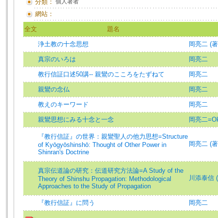
分類：
個人著者
網站：
全文
題名
浄土教の十念思想
岡亮二 (著)=
真宗のいろは
岡亮二
教行信証口述50講-- 親鸞のこころをたずねて
岡亮二
親鸞の念仏
岡亮二
教えのキーワード
岡亮二
親鸞思想にみる十念と一念
岡亮二=Oka
『教行信証』の世界：親鸞聖人の他力思想=Structure
岡亮二 (著)=
of Kyōgyōshinshō: Thought of Other Power in
Shinran's Doctrine
真宗伝道論の研究：伝道研究方法論=A Study of the
川添泰信 (
Theory of Shinshu Propagation: Methodological
Approaches to the Study of Propagation
『教行信証』に問う
岡亮二