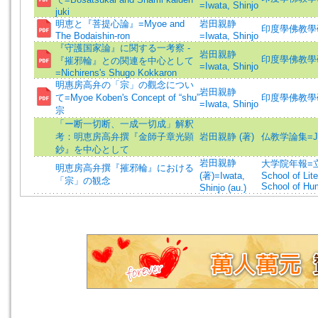
=Iwata, Shinjo
juki
明恵と『菩提心論』=Myoe and
岩田親静
印度學佛教學研究 =J
The Bodaishin-ron
=Iwata, Shinjo
『守護国家論』に関する一考察 -
岩田親静
印度學佛教學研究 =J
『摧邪輪』との関連を中心として
=Iwata, Shinjo
=Nichirens's Shugo Kokkaron
明惠房高弁の「宗」の觀念につい
岩田親静
て=Myoe Koben's Concept of “shu”
印度學佛教學研究 =J
=Iwata, Shinjo
宗
「ー断一切断、一成一切成」解釈
考：明恵房高弁撰『金師子章光顕
岩田親静 (著)
仏教学論集=Jo
鈔』を中心として
岩田親静
大学院年報=立正
明恵房高弁撰『摧邪輪』における
(著)=Iwata,
School of Lit
「宗」の観念
School of Hum
Shinjo (au.)