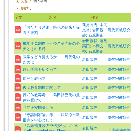
分類：
個人著者
網站：
全文
題名
作者
蓮見高円
;
本間
「おひとりさま」時代の到来と寺
文裕
;
岩田親
現代宗教研究
院の役割
静
;
石原顕正
岩田親静
;
蓮見
成年後見制度 ── 今こそ寺院の必
高円
;
本間文
現代宗教研究
要とされる時
裕
;
石原顕正
教学をどう捉えるか ── 現代化の
岩田親静
現代宗教研究
ために
終活問題をめぐって
岩田親静
現代宗教研究
原発と教化学
岩田親静
現代宗教研究
教団教育制度に関して
岩田親静
現代宗教研究
葬式仏教再考 ── 島田裕巳氏の批
岩田親静
現代宗教研究
判を受けて
『立正安国論』考
岩田親静
現代宗教研究
『守護国家論』考 ── 法然浄土教
岩田親静
現代宗教研究
批判を中心として
『菩薩戒并沙弥戒伝授記』につい
岩田親静
印度學佛教學研究 =J
て=Bosatsukai and Shami kaiden