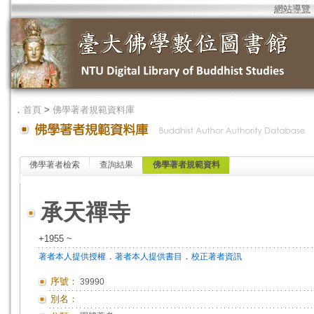
網站導覽
．
首頁
>
佛學著者規範資料庫
佛學著者檢索
查詢結果
佛學著者規範資料
承天禪寺
+1955 ~
．
．
著者本人提供授權
著者本人提供書目
校正著者資訊
序號：
39990
別名：