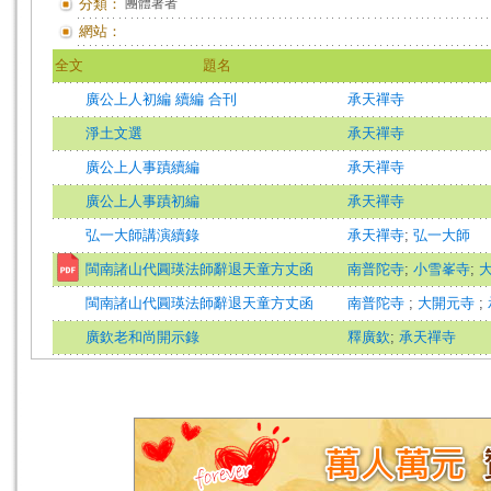
分類：
團體著者
網站：
全文
題名
廣公上人初編 續編 合刊
承天禪寺
淨土文選
承天禪寺
廣公上人事蹟續編
承天禪寺
廣公上人事蹟初編
承天禪寺
弘一大師講演續錄
承天禪寺
;
弘一大師
閩南諸山代圓瑛法師辭退天童方丈函
南普陀寺
;
小雪峯寺
;
閩南諸山代圓瑛法師辭退天童方丈函
南普陀寺
;
大開元寺
;
廣欽老和尚開示錄
釋廣欽
;
承天禪寺