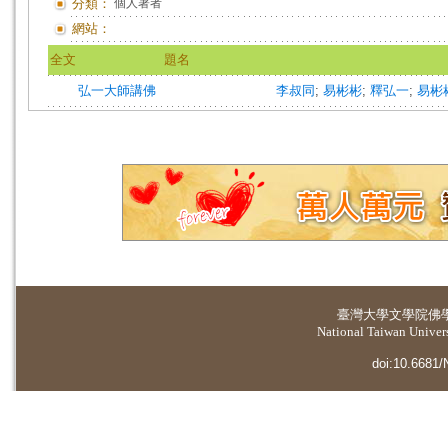
分類：
個人著者
網站：
全文
題名
弘一大師講佛
李叔同
;
易彬彬
;
釋弘一
;
易彬
臺灣大學
文學院佛
National Taiwan Universi
doi:10.6681