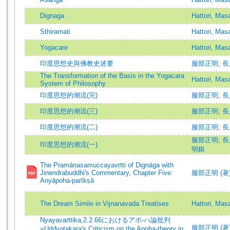
Dignaga
Hattori, Mas
Sthiramati
Hattori, Mas
Yogacare
Hattori, Mas
印度思想史與佛教史述要
服部正明
;
長
The Transformation of the Basis in the Yogacara
Hattori, Mas
System of Philosophy
印度思想的潮流(完)
服部正明
;
長
印度思想的潮流(三)
服部正明
;
長
印度思想的潮流(二)
服部正明
;
長
服部正明
;
長尾
印度思想的潮流(一)
明銀
The Pramāṇasamuccayavṛtti of Dignāga with
Jinendrabuddhi's Commentary, Chapter Five:
服部正明 (著)=Ha
Anyāpoha-parīkṣā
The Dream Simile in Vijnanavada Treatises
Hattori, Mas
Nyayavarttika,2.2.66におけるアポ-ハ論批判
服部正明 (著
=Uddyotakara's Criticism on the Apoha-theory in