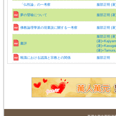
「仏性論」の一考察
服部正明 (著)=Ha
夢の譬喻について
服部正明 (著)=Ha
佛教論理學派の現量說に關する一考察
服部正明 (著)=Ha
服部正明 (著)=Ha
(著)=Kajiyama
書評
(著)=Kasugai,
(著)=Tamura,
唯識における認識と宗教との関係
服部正明