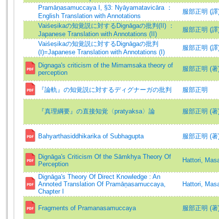
Pramāṇasamuccaya I, §3: Nyāyamatavicāra ：
服部正明 (譯)=Ha
English Translation with Annotations
Vaiśeṣikaの知覚説に対するDignāgaの批判(II) ：
服部正明 (譯)=Ha
Japanese Translation with Annotations (II)
Vaiśeṣikaの知覚説に対するDignāgaの批判
服部正明 (譯)=Ha
(Ⅰ)=Japanese Translation with Annotations (I)
Dignaga's criticism of the Mimamsaka theory of
服部正明 (著)=Ha
perception
『論軌』の知覚説に対するディグナーガの批判
服部正明
『真理綱要』の直接知覚〈pratyaksa〉論
服部正明 (著)=Ha
Bahyarthasiddhikarika of Subhagupta
服部正明 (著)=Ha
Dignāga's Criticism Of the Sāmkhya Theory Of
Hattori, Mas
Perception
Dignāga's Theory Of Direct Knowledge : An
Annoted Translation Of Pramāņasamuccaya,
Hattori, Mas
Chapter I
Fragments of Pramanasamuccaya
服部正明 (著)=Ha