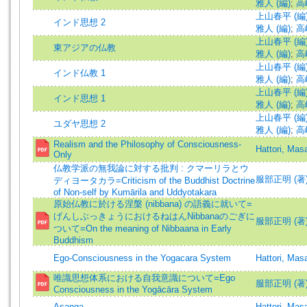
雅人 (編)
;
高
上山春平 (編
インド思想 2
雅人 (編)
;
高
上山春平 (編
東アジアの仏教
雅人 (編)
;
高
上山春平 (編
インド仏教 1
雅人 (編)
;
高
上山春平 (編
インド思想 1
雅人 (編)
;
高
上山春平 (編
ユダヤ思想 2
雅人 (編)
;
高
Realism and the Philosophy of Consciousness-
Hattori, Mas
Only
仏教学派の無我論に対する批判 : クマーリラとウ
服部正明 (著)=Ha
ディヨータカラ=Criticism of the Buddhist Doctrine
of Non-self by Kumārila and Uddyotakara
原始仏教に於ける涅槃 (nibbana) の語義に就いて=
げんしぶっきょうにおけるねはんNibbanaのごぎに
服部正明 (著)=Ha
ついて=On the meaning of Nibbaana in Early
Buddhism
Ego-Consciousness in the Yogacara System
Hattori, Ma
唯識思想体系における自我意識について=Ego
服部正明 (著)=Ha
Consciousness in the Yogācāra System
Asanga
Hattori, Mas