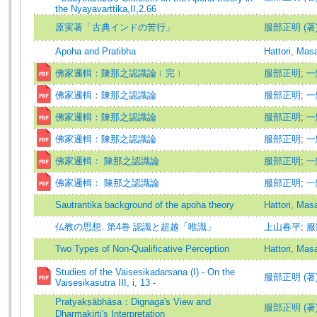
the Nyayavarttika,II,2.66
原実著「古典インドの苦行」
服部正明 (著
Apoha and Pratibha
Hattori, Mas
佛家邏輯：陳那之認識論﹝完﹞
服部正明
;
一
佛家邏輯：陳那之認識論
服部正明
;
一
佛家邏輯：陳那之認識論
服部正明
;
一
佛家邏輯：陳那之認識論
服部正明
;
一
佛家邏輯： 陳那之認識論
服部正明
;
一
佛家邏輯： 陳那之認識論
服部正明
;
一
Sautrantika background of the apoha theory
Hattori, Mas
仏教の思想. 第4巻 認識と超越「唯識」
上山春平
;
服
Two Types of Non-Qualificative Perception
Hattori, Mas
Studies of the Vaisesikadarsana (I) - On the
服部正明 (著)=Ha
Vaisesikasutra III, i, 13 -
Pratyakṣābhāsa：Dignaga's View and
服部正明 (著)=Ha
Dharmakirti's Interpretation