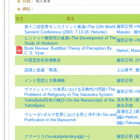
分類：
個人著者
網站：
全文
題名
服部正明 =Hatt
第十二回世界サンスクリット會議=The 12th World
Sanskrit Conference (2003, 7.13-18, Helsinki)
Masato
;
横地
ヒンドゥー教研究の進展=The Development of The
服部正明 =Hatt
Study of Hinduism
Book Review: Buddhist Theory of Perception By
Hattori, Mas
C. S. Vyas
印度思想史與佛教史
服部正明
;
許
認識と超越「唯識」
上山春平
;
服
インド思想と大乘佛教
服部正明
ヴァイシェーシカ体系における宗教性の問題=The
服部正明 =Hatt
Problems of Religiosity in The Vaisesika System
茂木秀淳 (著)=M
YuktidĪpikā写本の検討=On the Manuscripts of the
YuktidIpika
徳永宗雄
渡瀬信之 (著)=W
ヴェーダ=ダルマ世界における罪と浄不浄=Sin and
(編)=Hattori,
Purification in the Manusmrti
(編)=Tokunag
クマーリラのsvataḥprāmāṇya論(一)
服部正明 (著)=Ha