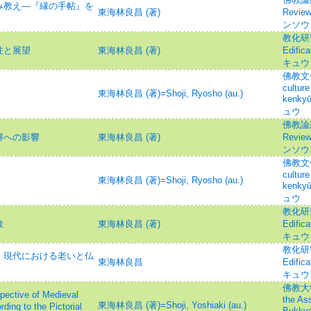
み教え―『縁の手帖』を
東海林良昌 (著)
Revie
ンソウ
教化研究=
性と展望
東海林良昌 (著)
Edifi
キュウ
佛教文化研
culture
東海林良昌 (著)=Shoji, Ryosho (au.)
kenk
ュウ
佛教論叢=
解への影響
東海林良昌 (著)
Revie
ンソウ
佛教文化研
culture
東海林良昌 (著)=Shoji, Ryosho (au.)
kenk
ュウ
教化研究=
教
東海林良昌 (著)
Edifi
キュウ
教化研究=
 現代における老いと仏
東海林良昌
Edifi
キュウ
佛教大学
ve of Medieval
the Ass
東海林良昌 (著)=Shoji, Yoshiaki (au.)
ing to the Pictorial
Bukky