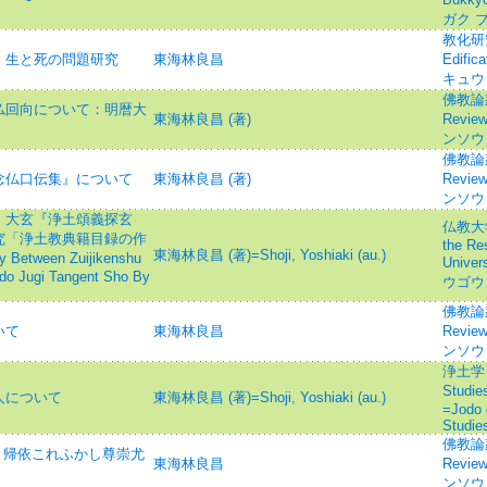
ガク 
教化研究=
 生と死の問題研究
東海林良昌
Edifi
キュウ
佛教論叢=
仏回向について：明暦大
東海林良昌 (著)
Revie
ンソウ
佛教論叢=
念仏口伝集』について
東海林良昌 (著)
Revie
ンソウ
 大玄『浄土頌義探玄
仏教大学
究「浄土教典籍目録の作
the Re
東海林良昌 (著)=Shoji, Yoshiaki (au.)
etween Zuijikenshu
Univ
odo Jugi Tangent Sho By
ウゴウ
佛教論叢=
いて
東海林良昌
Revie
ンソウ
浄土学 : 
Stud
人について
東海林良昌 (著)=Shoji, Yoshiaki (au.)
=Jodo 
Studie
佛教論叢=
- 帰依これふかし尊崇尤
東海林良昌
Revie
ンソウ