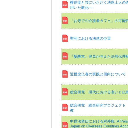
檀信徒と共にいただく法然上人の
用いた教化―
「お寺での介護者カフェ」の可能
聖冏における法然の位置
『醍醐本』発見が与えた法然伝理
近世念仏者の実践と回向について
総合研究 現代における老いと仏
総合研究 総合研究プロジェクト
教
中世法然伝における対外観=A Perspecti
Japan on Overseas Countries Accord