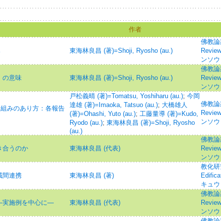
作者
佛教論叢=
み
東海林良昌 (著)=Shoji, Ryosho (au.)
Revie
ンソウ
佛教論叢=
」の意味
東海林良昌 (著)=Shoji, Ryosho (au.)
Revie
ンソウ
戸松義晴 (著)=Tomatsu, Yoshiharu (au.)
;
今岡
佛教論叢=
達雄 (著)=Imaoka, Tatsuo (au.)
;
大橋雄人
り組みのあり方：各報告
Revie
(著)=Ohashi, Yuto (au.)
;
工藤量導 (著)=Kudo,
ンソウ
Ryodo (au.)
;
東海林良昌 (著)=Shoji, Ryosho
(au.)
佛教論叢=
き合うのか
東海林良昌 (代表)
Revie
ンソウ
教化研究=
域間連携
東海林良昌 (著)
Edifi
キュウ
佛教論叢=
―実施例を中心に―
東海林良昌 (代表)
Revie
ンソウ
佛教論叢=