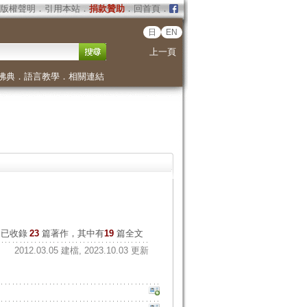
版權聲明
．
引用本站
．
捐款贊助
．
回首頁
．
日
EN
上一頁
佛典
．
語言教學
．
相關連結
已收錄
23
篇著作，其中有
19
篇全文
2012.03.05 建檔, 2023.10.03 更新