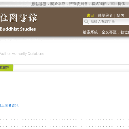
網站導覽
．
關於本館
．
諮詢委員會
．
聯絡我們
．
書目提供
．
｜
書目
｜
佛學著者
｜
站內
｜
檢索系統
．
全文專區
．
數位
範資料
校正著者資訊
o