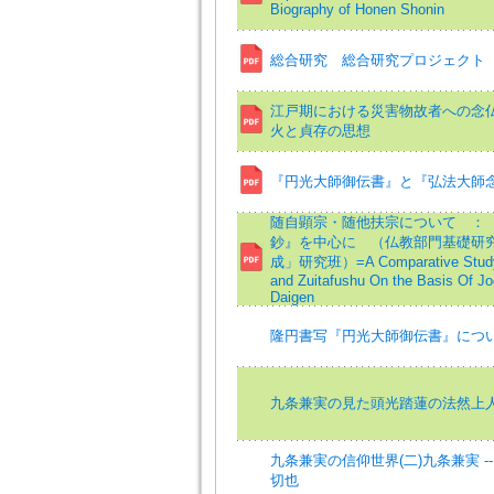
Biography of Honen Shonin
総合研究 総合研究プロジェクト
江戸期における災害物故者への念
火と貞存の思想
『円光大師御伝書』と『弘法大師
随自顕宗・随他扶宗について ：
鈔』を中心に （仏教部門基礎研
成」研究班）=A Comparative Study B
and Zuitafushu On the Basis Of J
Daigen
隆円書写『円光大師御伝書』につ
九条兼実の見た頭光踏蓮の法然上
九条兼実の信仰世界(二)九条兼実 -
切也