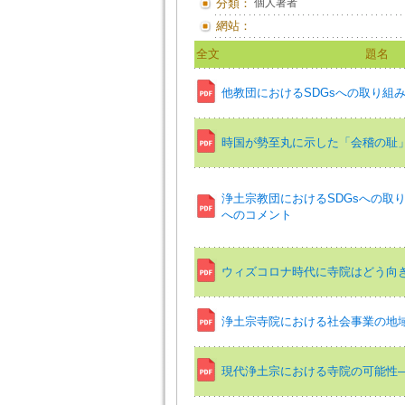
分類：
個人著者
網站：
全文
題名
他教団におけるSDGsへの取り組
時国が勢至丸に示した「会稽の耻
浄土宗教団におけるSDGsへの取
へのコメント
ウィズコロナ時代に寺院はどう向
浄土宗寺院における社会事業の地
現代浄土宗における寺院の可能性