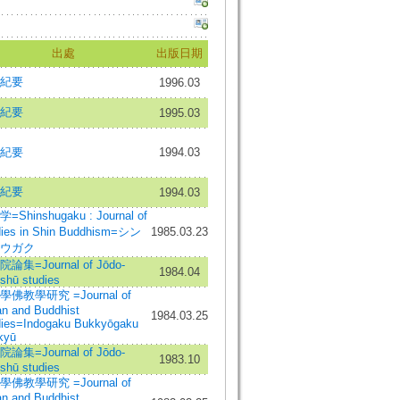
出處
出版日期
紀要
1996.03
紀要
1995.03
紀要
1994.03
紀要
1994.03
=Shinshugaku : Journal of
dies in Shin Buddhism=シン
1985.03.23
ウガク
論集=Journal of Jōdo-
1984.04
shū studies
佛教學研究 =Journal of
an and Buddhist
1984.03.25
dies=Indogaku Bukkyōgaku
kyū
論集=Journal of Jōdo-
1983.10
shū studies
佛教學研究 =Journal of
an and Buddhist