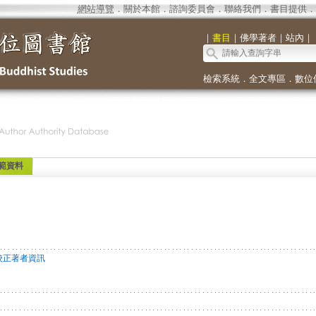
網站導覽
．
關於本館
．
諮詢委員會
．
聯絡我們
．
書目提供
．
｜
書目
｜
佛學著者
｜
站內
｜
檢索系統
．
全文專區
．
數位
範資料
校正著者資訊