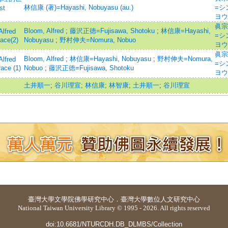
林信康 (著)=Hayashi, Nobuyasu (au.)
=シ
st
ヨウ
眞宗
Bloom, Alfred
;
藤沢正徳=Fujisawa, Shotoku
;
林信康=Hayashi,
fred
=シ
ace(2)
Nobuyasu
;
野村伸夫=Nomura, Nobuo
ヨウ
眞宗
Bloom, Alfred
;
林信康=Hayashi, Nobuyasu
;
野村伸夫=Nomura,
fred
=シ
ace (1)
Nobuo
;
藤沢正徳=Fujisawa, Shotoku
ヨウ
土井順一
;
谷川理宣
;
林信康
;
林智康
;
土井順一
;
谷川理宣
臺灣大學
文學院佛學研究中心
．
臺灣大學數位人文研究中心
National Taiwan University Library © 1995 - 2026. All rights reserved
doi:10.6681/NTURCDH.DB_DLMBS/Collection