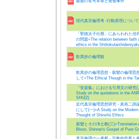
親鸞の名号本尊と善鸞事件
現代真宗倫理考 -行動原理について
「聖徳太子伝暦」にあらわれた信
の問題=The relation between faith 
ethics in the Shōtokutaishidenryak
歎異抄の倫理観
歎異抄の倫理思想 - 親鸞の倫理思
して=The Ethical Though in the Ta
『安楽集』における引用文の研究(二
Study on the quotations in the A
SHU(2)
近代真宗倫理思想研究 - 真俗二諦
にして(一)=A Study on the Modern
Thought of Shinshū Ethics
親鸞とその浄土教(三)=Translation Al
Bloon, Shinran's Gospel of Pure Gr
真宗倫理の一考察 - 宗教的世界と