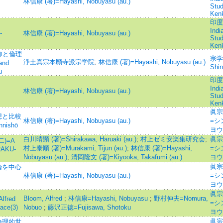
林信康 (著)=Hayashi, Nobuyasu (au.)
Stu
Ken
印度學
Indi
-
林信康 (著)=Hayashi, Nobuyasu (au.)
Stu
Ken
仰と倫理
宗学院
浄土真宗本願寺派宗学院
;
林信康 (著)=Hayashi, Nobuyasu (au.)
and
Shin
u
印度學
Indi
林信康 (著)=Hayashi, Nobuyasu (au.)
Stu
Ken
眞宗
想と比較
林信康 (著)=Hayashi, Nobuyasu (au.)
=シ
nnishō
ヨウ
白川晴顕 (著)=Shirakawa, Haruaki (au.)
;
村上ゼミ安楽集研究会
;
眞宗
)=A
村上泰順 (著)=Murakami, Tijun (au.)
;
林信康 (著)=Hayashi,
=シ
NRAKU-
Nobuyasu (au.)
;
清岡隆文 (著)=Kiyooka, Takafumi (au.)
ヨウ
眞宗
論を中心
林信康 (著)=Hayashi, Nobuyasu (au.)
=シ
ヨウ
眞宗
Bloom, Alfred
;
林信康=Hayashi, Nobuyasu
;
野村伸夫=Nomura,
fred
=シ
ace(3)
Nobuo
;
藤沢正徳=Fujisawa, Shotoku
ヨウ
眞宗
倫理的世