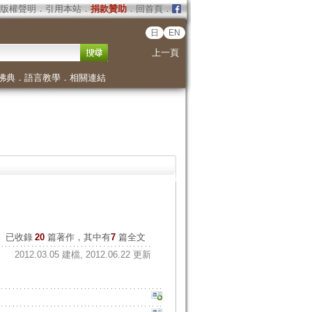
版權聲明
．
引用本站
．
捐款贊助
．
回首頁
．
日
EN
上一頁
佛典
．
語言教學
．
相關連結
已收錄
20
篇著作，其中有
7
篇全文
2012.03.05 建檔, 2012.06.22 更新