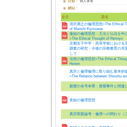
分類：
個人著者
網站：
全文
題名
清沢満之の倫理思想=The Ethical Th
of Manshi Kiyosawa
蓮如の倫理思想：王法と仏法を中
=The Ethical Thought of Rennyo
京都女子中学・高等学校における
調査の研究：今後の宗教教育の充
して
法然の倫理思想=The Ethical Though
Honen
真宗と倫理倫理に取り組む基本的
=The Relation between Shinshu an
親鸞の名号本尊：善鸞事件と関連
覚如の倫理思想
真宗実践論考：倫理への関わり（