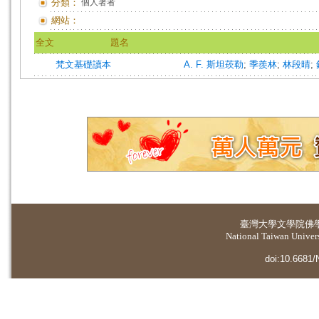
分類：
個人著者
網站：
全文
題名
梵文基礎讀本
A. F. 斯坦莰勒
;
季羨林
;
林段晴
;
臺灣大學
文學院佛
National Taiwan Universi
doi:10.6681