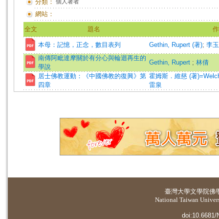
分類：
個人著者
網站：
全文
題名
作
本母：記憶，正念，數目表列
Gethin, Rupert (著)
;
李玉
南傳阿毗達摩關於有分心與輪迴再生的
Gethin, Rupert
;
林倩
學說
居士佛教運動：《中國佛教的復興》第
霍姆斯．維慈 (著)=Welch, 
四章
雷泉
臺灣大學
文學院佛
National Taiwan Universi
doi:10.6681