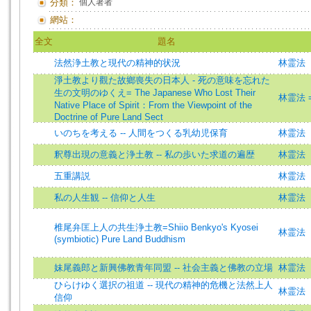
分類：
個人著者
網站：
全文
題名
法然浄土教と現代の精神的状況
林霊法
淨土教より觀た故鄉喪失の日本人 - 死の意味を忘れた
生の文明のゆくえ= The Japanese Who Lost Their
林霊法 =H
Native Place of Spirit：From the Viewpoint of the
Doctrine of Pure Land Sect
いのちを考える -- 人間をつくる乳幼児保育
林霊法
釈尊出現の意義と浄土教 -- 私の歩いた求道の遍歴
林霊法
五重講説
林霊法
私の人生観 -- 信仰と人生
林霊法
椎尾弁匡上人の共生浄土教=Shiio Benkyo's Kyosei
林霊法
(symbiotic) Pure Land Buddhism
妹尾義郎と新興佛教青年同盟 -- 社会主義と佛教の立場
林霊法
ひらけゆく選択の祖道 -- 現代の精神的危機と法然上人
林霊法
信仰