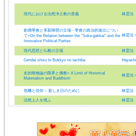
現代における法然浄土教の意義
林霊法
創價學會と革新陣營の立場 - 學會の政治的進出につい
林霊法 =H
て=On the Relation between the "Soka-gakkai" and the
Innovative Political Parties
現代思想と仏教の立場
林霊法
Gendai shiso to Bukkyo no tachiba
Hayashi
史的唯物論の限界と佛教= A Limit of Historical
林霊法 =H
Materialism and Buddhism
危機と信仰 -- 新しき日のために
林霊法
法然上人を憶ふ
林霊法