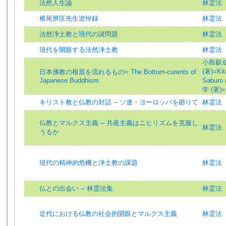
法然人生論
林霊法
椎尾辨匡先生追悼録
林霊法
法然浄土教と現代の諸問題
林霊法
現代を開眼する法然浄土教
林霊法
小島叡成 (
(著)=Kit
日本佛教の根底を流れるもの= The Bottom-curents of
Japanese Buddhism
Saburo 
学 (著)=M
キリスト教と仏教の対話 -- ソ連・ヨーロッパを廻りて
林霊法
仏教とマルクス主義 -- 共産主義はニヒリズムを克服し
林霊法
うるか
現代の精神的危機と浄土教の課題
林霊法
仏との出会い -- 林霊法集
林霊法
近代における仏教の社会的開眼とマルクス主義
林霊法