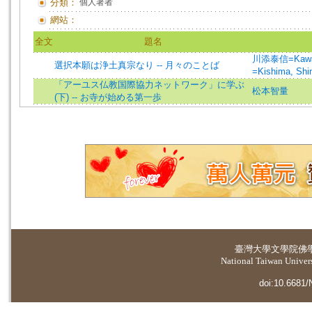
分類：
個人著者
網站：
全文
題名
川添泰信=Kawazo
選択本願は浄土真宗なり -- 月々のことば
=Kishima, Shi
「アーユス仏教国際協力ネットワーク」に学ぶ
松本智量
(下) -- お寺が始める第一歩
臺灣大學
文學院佛
National Taiwan Universi
doi:10.6681