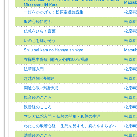
Matsub
Mitasareru Iki Kata
一灯をかかげて：松原泰道論説集
松原泰道 (
般若心経に游ぶ
松原泰
仏教をひらく言葉
松原泰
いのちを輝かそう
松原泰
Shiju sai kara no Hannya shinkyo
Matsub
在禪思中覺醒--開悟人心的100個禪語
松原泰
法華經入門
松原泰
超越迷惘--法句經
松原泰
開通心眼--佛語佛戒
松原泰
観音経のこころ
松原泰
観音経のこころ
松原泰
マンガ仏陀入門 -- 仏教の開祖・釈尊の生涯
松原泰
わたしの般若心経 -- 生死を見すえ、真のやすらぎへ
松原泰
法華経のこころ
松原泰