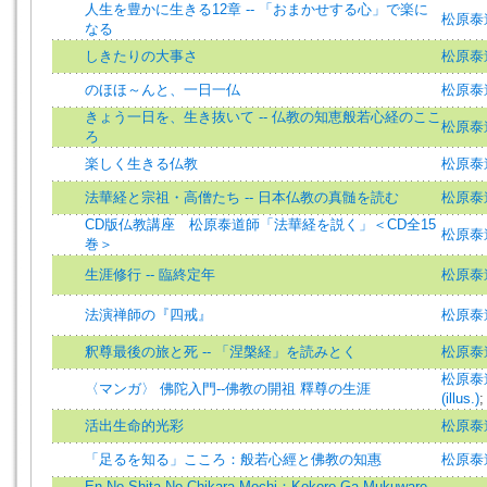
人生を豊かに生きる12章 -- 「おまかせする心」で楽に
松原泰
なる
しきたりの大事さ
松原泰
のほほ～んと、一日一仏
松原泰
きょう一日を、生き抜いて -- 仏教の知恵般若心経のここ
松原泰
ろ
楽しく生きる仏教
松原泰
法華経と宗祖・高僧たち -- 日本仏教の真髄を読む
松原泰
CD版仏教講座 松原泰道師「法華経を説く」＜CD全15
松原泰
巻＞
生涯修行 -- 臨終定年
松原泰道
法演禅師の『四戒』
松原泰道
釈尊最後の旅と死 -- 「涅槃経」を読みとく
松原泰道=
松原泰
〈マンガ〉 佛陀入門--佛教の開祖 釋尊の生涯
(illus.)
活出生命的光彩
松原泰
「足るを知る」こころ：般若心經と佛教の知惠
松原泰
En No Shita No Chikara Mochi：Kokoro Ga Mukuware