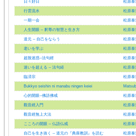
日々好日
松原泰
行雲流水
松原泰
一期一会
松原泰
人生開眼 -- 釈尊の智慧と生き方
松原泰
道元 -- 自己をならう
松原泰
老いを学ぶ
松原泰
超脫迷惑--法句經
松原泰
迷いを超える -- 法句経
松原泰
臨済宗
松原泰
Bukkyo seishin ni manabu ningen keiei
Matsub
心的開眼--佛語佛戒
松原泰
觀音經入門
松原泰
觀音經無上大法
松原泰
こころの開眼 -- 仏語仏戒
松原泰
自己を生き抜く -- 道元の『典座教訓』を読む
松原泰