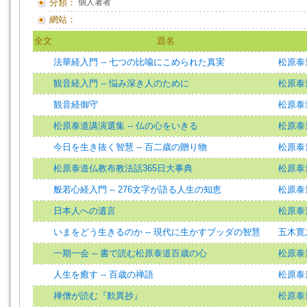
分類：
個人著者
網站：
全文
題名
法華経入門 -- 七つの比喩にこめられた真実
松原泰道=
観音経入門 -- 悩み深き人のために
松原泰道=
観音経御守
松原泰道=
松原泰道講演選集 -- 仏の心をいきる
松原泰道=
今日を生き抜く智慧 -- 百二歳の贈り物
松原泰道=
松原泰道仏教布教法話365日大事典
松原泰道=
般若心経入門 -- 276文字が語る人生の知恵
松原泰
日本人への遺言
松原泰
いまをどう生きるのか -- 現代に生かすブッダの智慧
五木寛
一期一会 -- 書で読む松原泰道百歳の心
松原泰
人生を癒す -- 百歳の禅語
松原泰道=
禅僧が読む『歎異抄』
松原泰