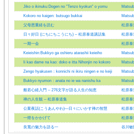
Jiko o ikinuku:Dogen no "Tenzo kyokun" o yomu
Matsub
Kokoro no kaigen: butsugo bukkai
Matsub
父母恩重経を読む
松原泰
日々好日 (にちにちこうにち) -- 松原泰道講話集
松原泰
一期一会
松原泰
Keieishin:Bukkyo ga oshieru atarashii keieiho
Matsub
Ii kao dame na kao: doko e itta Nihonjin no kokoro
Matsub
Zengo hyakusen：konnichi ni ikiru ningen e no keiji
Matsub
Bukkyo nyumon：anata no ie wa nanishu ka
Matsub
般若心経入門 -- 276文字が語る人生の知恵
松原泰
禅の人生観 -- 松原泰道集
松原泰
公案夜話(こうあんやわ)―日々にいかす禅の智慧
松原泰
一燈をかかげて
松原泰
良寬の魅力を語る一
谷川敏