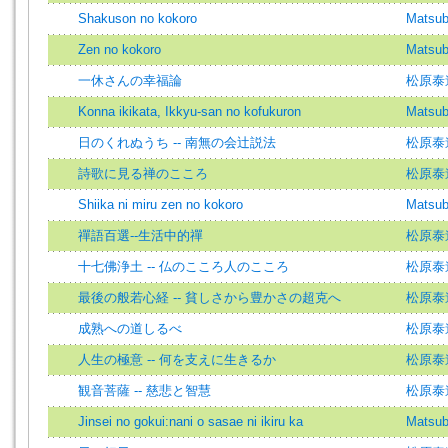
Shakuson no kokoro
Matsub
Zen no kokoro
Matsub
一休さんの幸福論
松原泰
Konna ikikata, Ikkyu-san no kofukuron
Matsub
日のくれぬうち -- 南無の会辻説法
松原泰
詩歌に見る禅のこころ
松原泰
Shiika ni miru zen no kokoro
Matsub
禪語百選--生活中的禪
松原泰
十七佛浄土 -- 仏のこころ人のこころ
松原泰
最後の般若心経 -- 貧しさから豊かさの超克へ
松原泰
成熟への道しるべ
松原泰
人生の極意 -- 何を支えに生きるか
松原泰
観音菩薩 -- 慈悲と智慧
松原泰
Jinsei no gokui:nani o sasae ni ikiru ka
Matsub