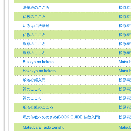
法華経のこころ
松原泰
仏教のこころ
松原泰
いろはに法華経
松原泰
仏教のこころ
松原泰
釈尊のこころ
松原泰
釈尊のこころ
松原泰
Bukkyo no kokoro
Matsub
Hokekyo no kokoro
Matsub
般若心經入門
松原泰
禅のこころ
松原泰
禅のこころ
松原泰
般若心経のこころ
松原泰道=
私の仏教へのめざめ(BOOK GUIDE 仏教入門)
松原泰
Matsubara Taido zenshu
Matsub