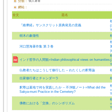
分類：
個人著者
網站：
全文
題名
『維摩経』サンスクリット原典発見の意義
(
Y
樹木の象徵性
河口慧海著作集 第 3 卷
インド哲学の人間観=Indian philosophical views on humanities
(
Y
仏教者たちはこうして修行した -- わたくしの釈尊論
出家修行者とチャンダーラ
釈尊は墓地で何を実践したか -- 不浄観ノート=What did the
=
Sakya-muni Practice in the Cemetery?
Y
佛教における「交換」のシンボリズム
=
Y