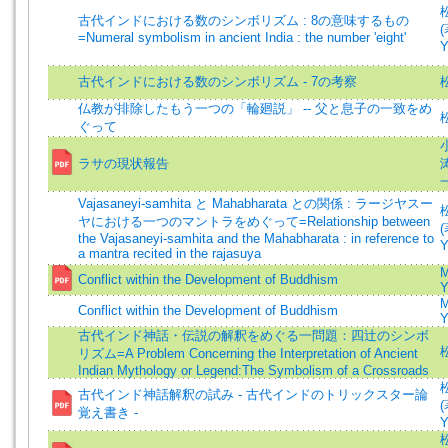
古代インドにおける数のシンボリズム : 8の意味するもの
(
=Numeral symbolism in ancient India : the number 'eight'
Y
古代インドにおける数のシンボリズム - 7の考察
仏教が排除したもう一つの「輪廻説」 -- 父と息子の一致をめ
ぐって
ラサの現状報告
Vajasaneyi-samhita と Mahabharata との関係 : ラージヤスー
ヤにおける一つのマントラをめぐって=Relationship between
(
the Vajasaneyi-samhita and the Mahabharata : in reference to
Y
a mantra recited in the rajasuya
M
Conflict within the Development of Buddhism
Y
M
Conflict within the Development of Buddhism
Y
古代インド神話・伝説の解釈をめぐる一問題：四辻のシンボ
リズム=A Problem Concerning the Interpretation of Ancient
Indian Mythology or Legend:The Symbolism of a Crossroads
古代インド神話解釈の試み - 古代インドのトリックスター論
(
覚え書き -
Y