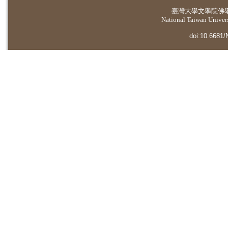
臺灣大學
文學院佛
National Taiwan Universi
doi:10.6681