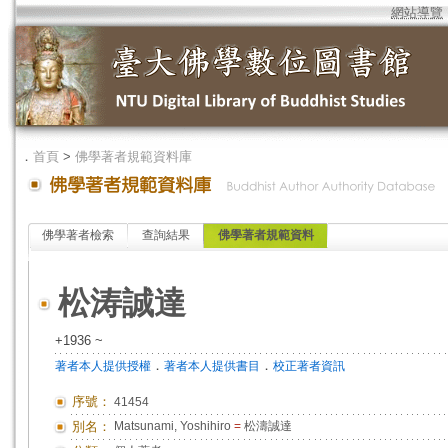
網站導覽
．
首頁
>
佛學著者規範資料庫
佛學著者檢索
查詢結果
佛學著者規範資料
松涛誠達
+1936 ~
．
．
著者本人提供授權
著者本人提供書目
校正著者資訊
序號：
41454
別名：
Matsunami, Yoshihiro
=
松濤誠達