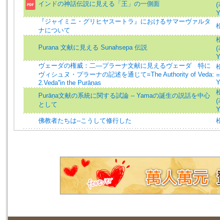
インドの神話伝説に見える「王」の一側面
(
Y
『ジャイミニ・グリヒヤスートラ』におけるサマーヴァルタ
ナについて
Purana 文献に見える Sunahsepa 伝説
(
Y
ヴェーダの権威：二—プラーナ文献に見えるヴェーダ 特に
ヴィシュヌ・プラーナの記述を通じて=The Authority of Veda:
=
Y
2.Veda''in the Purāṇas
Purāṇa文献の系統に関する試論 -- Yamaの誕生の説話を中心
(
として
Y
佛教者たちは--こうして修行した