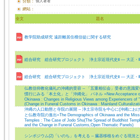
分類：
個人著者
網站：
全文
題名
教学院助成研究 遠距離居住檀信徒に関する研究
総合研究 総合研究プロジェクト 浄土宗近現代史Ⅱ — 大正・
総合研究 総合研究プロジェクト 浄土宗近現代史Ⅱ — 大正・
仏教信仰教化儀礼の沖縄的受容 -- 「五重相伝会」受者の意識変
慣行にみる「本土化」と「沖縄化」 パネル =New Acceptance of J
Okinawa : Changes in Religious Views among Experiencers of 
(Change in Funeral Customs in Okinawa : Mainland Culturaliza
沖縄の人口動態と寺院の展開 -- 浄土宗寺院を中心に(沖縄にお
と仏教寺院の進出=The Demographics of Okinawa and the Missio
Temples : The Case of Jodo Shu(The Spread of Buddhist Templ
and the Change in Funeral Customs,Open Thematic Panels)
シンポジウム(2)「いのち」を考える -- 臓器移植をめぐる現況