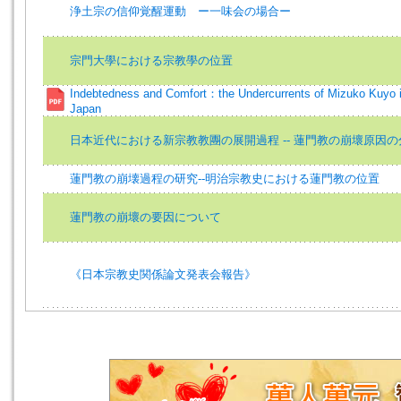
浄土宗の信仰覚醒運動 ー一味会の場合ー
宗門大學における宗教學の位置
Indebtedness and Comfort：the Undercurrents of Mizuko Kuyo 
Japan
日本近代における新宗教教團の展開過程 -- 蓮門教の崩壞原因
蓮門教の崩壊過程の研究--明治宗教史における蓮門教の位置
蓮門教の崩壞の要因について
《日本宗教史関係論文発表会報告》