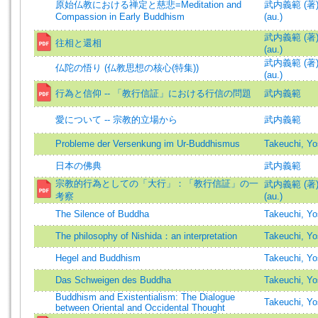
原始仏教における禅定と慈悲=Meditation and
武内義範 (著)=T
Compassion in Early Buddhism
(au.)
武内義範 (著)=T
往相と還相
(au.)
武内義範 (著)=T
仏陀の悟り (仏教思想の核心(特集))
(au.)
行為と信仰 -- 「教行信証」における行信の問題
武内義範
愛について -- 宗教的立場から
武内義範
Probleme der Versenkung im Ur-Buddhismus
Takeuchi, Yo
日本の佛典
武内義範
宗教的行為としての「大行」：「教行信証」の一
武内義範 (著)=T
考察
(au.)
The Silence of Buddha
Takeuchi, Yo
The philosophy of Nishida：an interpretation
Takeuchi, Yo
Hegel and Buddhism
Takeuchi, Yo
Das Schweigen des Buddha
Takeuchi, Yo
Buddhism and Existentialism: The Dialogue
Takeuchi, Yo
between Oriental and Occidental Thought