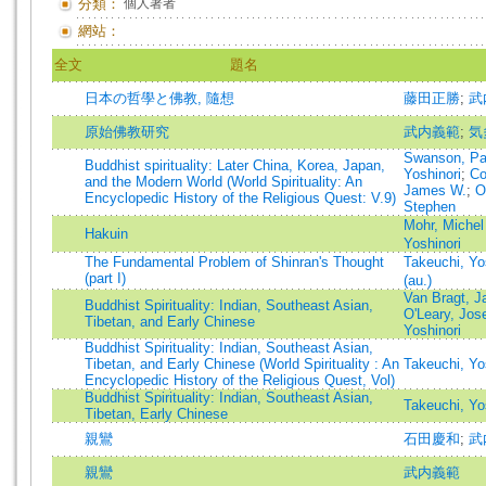
分類：
個人著者
網站：
全文
題名
日本の哲學と佛教, 隨想
藤田正勝
;
武
原始佛教研究
武内義範
;
気
Swanson, Pa
Buddhist spirituality: Later China, Korea, Japan,
Yoshinori
;
Co
and the Modern World (World Spirituality: An
James W.
;
O
Encyclopedic History of the Religious Quest: V.9)
Stephen
Mohr, Miche
Hakuin
Yoshinori
The Fundamental Problem of Shinran's Thought
Takeuchi, 
(part I)
(au.)
Van Bragt, J
Buddhist Spirituality: Indian, Southeast Asian,
O'Leary, Jos
Tibetan, and Early Chinese
Yoshinori
Buddhist Spirituality: Indian, Southeast Asian,
Tibetan, and Early Chinese (World Spirituality : An
Takeuchi, Yo
Encyclopedic History of the Religious Quest, Vol)
Buddhist Spirituality: Indian, Southeast Asian,
Takeuchi, Yo
Tibetan, Early Chinese
親鸞
石田慶和
;
武
親鸞
武内義範