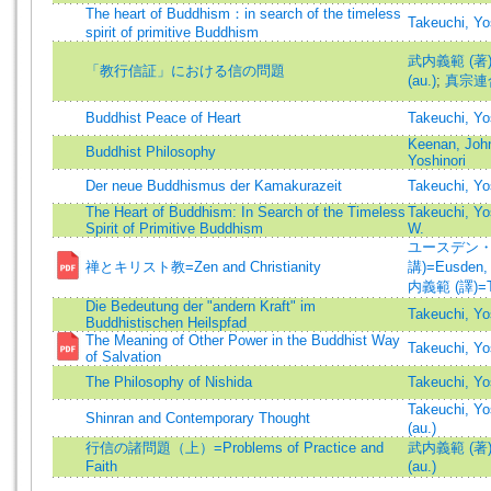
The heart of Buddhism：in search of the timeless
Takeuchi, Yo
spirit of primitive Buddhism
武内義範 (著)=T
「教行信証」における信の問題
(au.)
;
真宗連
Buddhist Peace of Heart
Takeuchi, Yo
Keenan, John
Buddhist Philosophy
Yoshinori
Der neue Buddhismus der Kamakurazeit
Takeuchi, Yo
The Heart of Buddhism: In Search of the Timeless
Takeuchi, Yo
Spirit of Primitive Buddhism
W.
ユースデン・
禅とキリスト教=Zen and Christianity
講)=Eusden, 
内義範 (譯)=Take
Die Bedeutung der "andern Kraft" im
Takeuchi, Yo
Buddhistischen Heilspfad
The Meaning of Other Power in the Buddhist Way
Takeuchi, Yo
of Salvation
The Philosophy of Nishida
Takeuchi, Yo
Takeuchi, 
Shinran and Contemporary Thought
(au.)
行信の諸問題（上）=Problems of Practice and
武内義範 (著)=T
Faith
(au.)