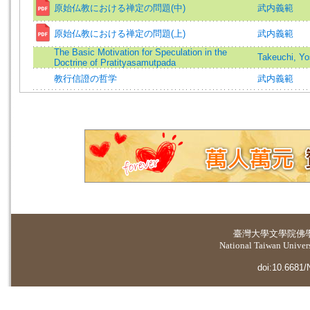
原始仏教における禅定の問題(中)
武内義範
原始仏教における禅定の問題(上)
武内義範
The Basic Motivation for Speculation in the
Takeuchi, Yo
Doctrine of Pratityasamutpada
教行信證の哲学
武内義範
臺灣大學
文學院佛
National Taiwan Universi
doi:10.6681