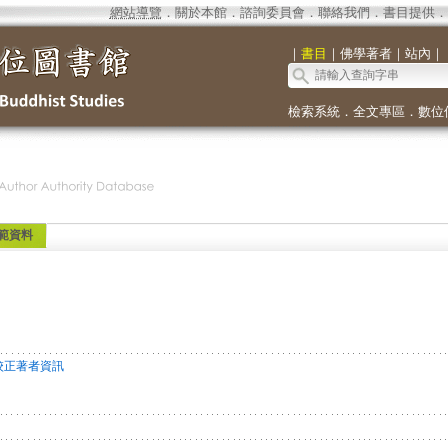
網站導覽
．
關於本館
．
諮詢委員會
．
聯絡我們
．
書目提供
．
｜
書目
｜
佛學著者
｜
站內
｜
檢索系統
．
全文專區
．
數位
範資料
校正著者資訊