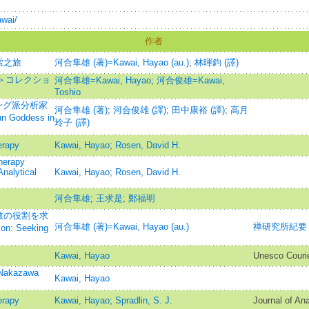
awai/
作者
索之旅
河合隼雄 (著)=Kawai, Hayao (au.)
;
林暉鈞 (譯)
法＞コレクショ
河合隼雄=Kawai, Hayao
;
河合俊雄=Kawai,
Toshio
ング派分析家
河合隼雄 (著)
;
河合俊雄 (譯)
;
田中康裕 (譯)
;
高月
 Goddess in
玲子 (譯)
erapy
Kawai, Hayao
;
Rosen, David H.
herapy
Analytical
Kawai, Hayao
;
Rosen, David H.
河合隼雄
;
王求是
;
鄭福明
教の役割を求
河合隼雄 (著)=Kawai, Hayao (au.)
禅研究所紀要
on: Seeking
Kawai, Hayao
Unesco Couri
Nakazawa
Kawai, Hayao
erapy
Kawai, Hayao
;
Spradlin, S. J.
Journal of An