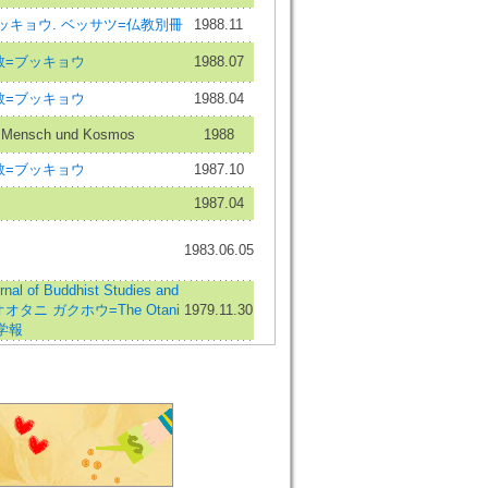
ッキョウ. ベッサツ=仏教別冊
1988.11
教=ブッキョウ
1988.07
教=ブッキョウ
1988.04
n Mensch und Kosmos
1988
教=ブッキョウ
1987.10
1987.04
1983.06.05
l of Buddhist Studies and
s=オオタニ ガクホウ=The Otani
1979.11.30
谷学報