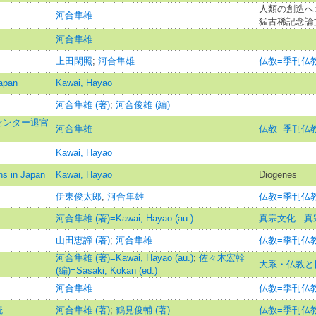
人類の創造へ:
河合隼雄
猛古稀記念論
河合隼雄
上田閑照
;
河合隼雄
仏教=季刊仏
Japan
Kawai, Hayao
河合隼雄 (著)
;
河合俊雄 (編)
センター退官
河合隼雄
仏教=季刊仏
Kawai, Hayao
hs in Japan
Kawai, Hayao
Diogenes
伊東俊太郎
;
河合隼雄
仏教=季刊仏
河合隼雄 (著)=Kawai, Hayao (au.)
真宗文化 : 
山田恵諦 (著)
;
河合隼雄
仏教=季刊仏
河合隼雄 (著)=Kawai, Hayao (au.)
;
佐々木宏幹
大系・仏教と
(編)=Sasaki, Kokan (ed.)
河合隼雄
仏教=季刊仏
読
河合隼雄 (著)
;
鶴見俊輔 (著)
仏教=季刊仏