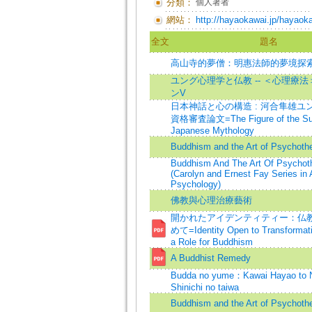
分類：
個人著者
網站：
http://hayaokawai.jp/hayaok
全文
題名
高山寺的夢僧：明惠法師的夢境探
ユング心理学と仏教 -- ＜心理療
ンV
日本神話と心の構造 : 河合隼雄ユ
資格審査論文=The Figure of the Sun
Japanese Mythology
Buddhism and the Art of Psychoth
Buddhism And The Art Of Psychot
(Carolyn and Ernest Fay Series in 
Psychology)
佛教與心理治療藝術
開かれたアイデンティティー：仏
めて=Identity Open to Transformati
a Role for Buddhism
A Buddhist Remedy
Budda no yume：Kawai Hayao to 
Shinichi no taiwa
Buddhism and the Art of Psychoth