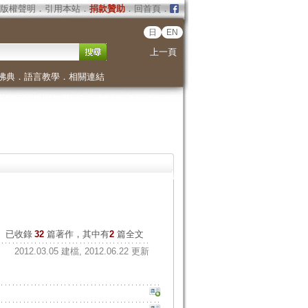
版權聲明
．
引用本站
．
捐款贊助
．
回首頁
．
日
EN
上一頁
佛典
．
語言教學
．
相關連結
已收錄
32
篇著作，其中有
2
篇全文
2012.03.05 建檔, 2012.06.22 更新