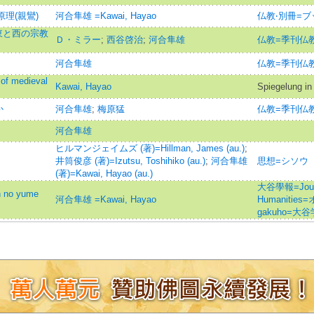
原理(親鸞)
河合隼雄 =Kawai, Hayao
仏教‧別冊=ブ
東と西の宗教
Ｄ・ミラー
;
西谷啓治
;
河合隼雄
仏教=季刊仏
河合隼雄
仏教=季刊仏
 of medieval
Kawai, Hayao
Spiegelung i
か
河合隼雄
;
梅原猛
仏教=季刊仏
河合隼雄
ヒルマンジェイムズ (著)=Hillman, James (au.)
;
井筒俊彦 (著)=Izutsu, Toshihiko (au.)
;
河合隼雄
思想=シソウ
(著)=Kawai, Hayao (au.)
大谷學報=Journa
no yume
河合隼雄 =Kawai, Hayao
Humanitie
gakuho=大