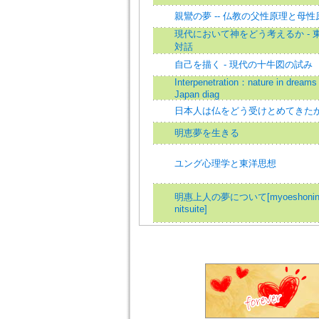
親鸞の夢 -- 仏教の父性原理と母性
現代において神をどう考えるか - 
対話
自己を描く - 現代の十牛図の試み
Interpenetration：nature in dreams
Japan diag
日本人は仏をどう受けとめてきた
明恵夢を生きる
ユング心理学と東洋思想
明惠上人の夢について[myoeshonin 
nitsuite]