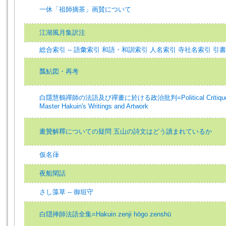
一休「祖師摘茶」画賛について
江湖風月集訳注
総合索引 -- 語彙索引 和語・和訓索引 人名索引 寺社名索引 引
瓢鮎図・再考
白隱慧鶴禪師の法語及び禪畫に於ける政治批判=Political Critique 
Master Hakuin's Writings and Artwork
畫贊解釋についての疑問 五山の詩文はどう讀まれているか
仮名葎
夜船閑話
さし藻草 -- 御垣守
白隠禅師法語全集=Hakuin zenji hōgo zenshū