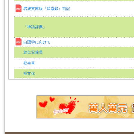
岩波文庫版『碧巌録』箚記
「禅語辞典」
白隠学に向けて
於仁安佐美
壁生草
禪文化