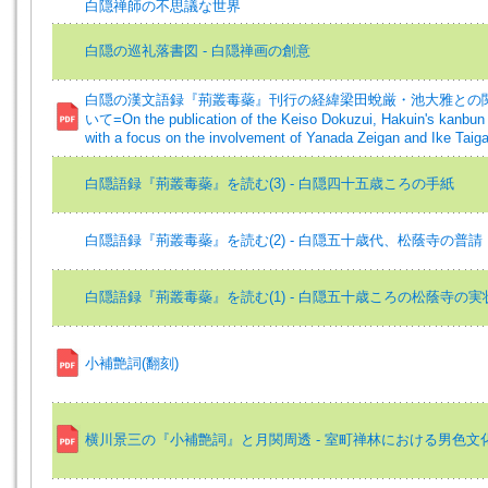
白隠禅師の不思議な世界
白隠の巡礼落書図 - 白隠禅画の創意
白隠の漢文語録『荊叢毒蘂』刊行の経緯梁田蛻厳・池大雅との
いて=On the publication of the Keiso Dokuzui, Hakuin's kanbun 
with a focus on the involvement of Yanada Zeigan and Ike Taig
白隠語録『荊叢毒蘂』を読む(3) - 白隠四十五歳ころの手紙
白隠語録『荊叢毒蘂』を読む(2) - 白隠五十歳代、松蔭寺の普請
白隠語録『荊叢毒蘂』を読む(1) - 白隠五十歳ころの松蔭寺の実
小補艶詞(翻刻)
横川景三の『小補艶詞』と月関周透 - 室町禅林における男色文