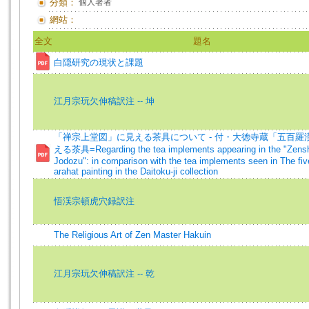
分類：
個人著者
網站：
全文
題名
白隠研究の現状と課題
江月宗玩欠伸稿訳注 -- 坤
「禅宗上堂図」に見える茶具について - 付・大徳寺蔵「五百羅
える茶具=Regarding the tea implements appearing in the "Zens
Jodozu": in comparison with the tea implements seen in The fi
arahat painting in the Daitoku-ji collection
悟渓宗頓虎穴録訳注
The Religious Art of Zen Master Hakuin
江月宗玩欠伸稿訳注 -- 乾